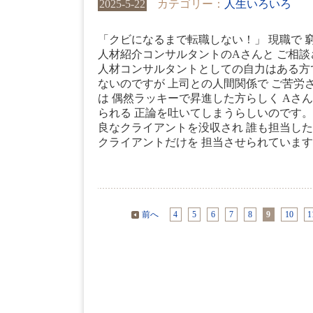
2025-5-22
カテゴリー：
人生いろいろ
「クビになるまで転職しない！」 現職で 
人材紹介コンサルタントのAさんと ご相
人材コンサルタントとしての自力はある方
ないのですが 上司との人間関係で ご苦労
は 偶然ラッキーで昇進した方らしく Aさ
られる 正論を吐いてしまうらしいのです。
良なクライアントを没収され 誰も担当した
クライアントだけを 担当させられています。 
前へ
4
5
6
7
8
9
10
1