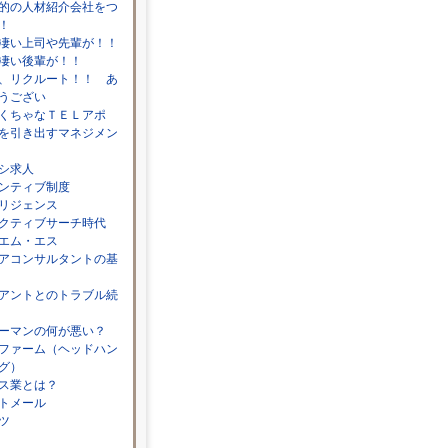
的の人材紹介会社をつ
！
凄い上司や先輩が！！
凄い後輩が！！
、リクルート！！ あ
うござい
くちゃなＴＥＬアポ
を引き出すマネジメン
シ求人
ンティブ制度
リジェンス
クティブサーチ時代
エム・エス
アコンサルタントの基
アントとのトラブル続
ーマンの何が悪い？
ファーム（ヘッドハン
グ）
ス業とは？
トメール
ツ