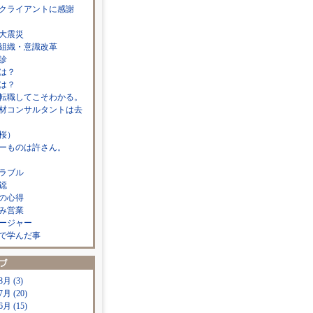
クライアントに感謝
大震災
組織・意識改革
診
は？
は？
転職してこそわかる。
材コンサルタントは去
桜）
ーものは許さん。
ラブル
鐚
の心得
み営業
ージャー
で学んだ事
8月 (3)
7月 (20)
6月 (15)