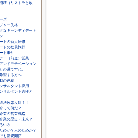
崩壊（リストラと改
ーズ
ジャー失格
クなキャンディデート
ン
ートの新人研修
ートの社員旅行
ート事件
ナー（前金）営業
アンドモチベーション
との縁ですね。
希望する方へ
動の連続
ンサルタント採用
ンサルタント適性と
遣法改悪反対！！
介って何だ？
介業の営業戦略
介業の歴史・未来？
ろいろ
ためか？人のためか？
でも新規開拓