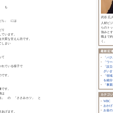
」 も
武谷 広
だら」 には
人材ビジ
らのトッ
だり
強みとす
しています。
職まで約
は大変な甘えん坊です。
く。
てしまい
って
「パク
「ワー
かれている様子で
「設立
。
ざいま
のです。
「領域
を細分
「事業
嫌です。
物は
当」 の 「ささみカツ」 と
WBC
。
おかげ
お金の
けあげます。