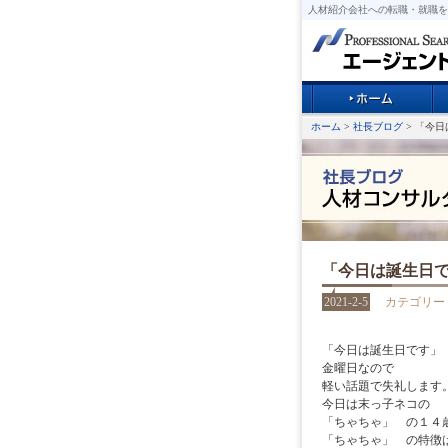
人材紹介会社への転職・就職を
ホーム
>
社長ブログ
> 「今
「今日は誕生日
2021-2-5
カテゴリー
「今日は誕生日です」
金曜日なので
軽い話題で失礼します
今日は末っ子ネコの
「ちゃちゃ」 の１４
「ちゃちゃ」 の特徴