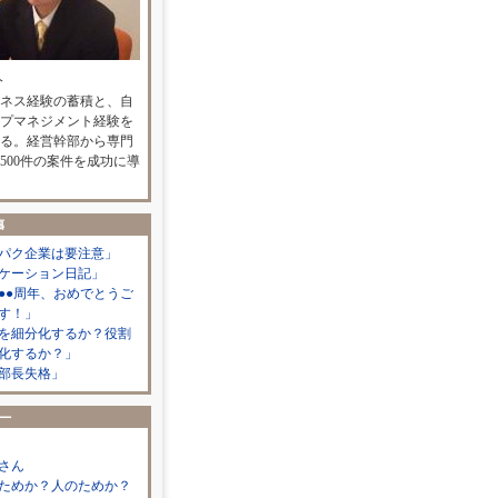
人
ネス経験の蓄積と、自
プマネジメント経験を
る。経営幹部から専門
500件の案件を成功に導
パク企業は要注意」
ケーション日記」
●●周年、おめでとうご
す！」
を細分化するか？役割
化するか？」
部長失格」
さん
ためか？人のためか？