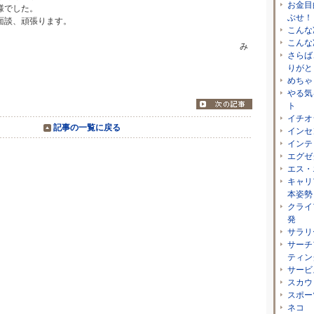
お金目
様でした。
ぶせ！
面談、頑張ります。
こんな
こんな
」 み
さらば
りがと
めちゃ
やる気
ト
イチオ
記事の一覧に戻る
インセ
インテ
エグゼ
エス・
キャリ
本姿勢
クライ
発
サラリ
サーチ
ティン
サービ
スカウ
スポー
ネコ