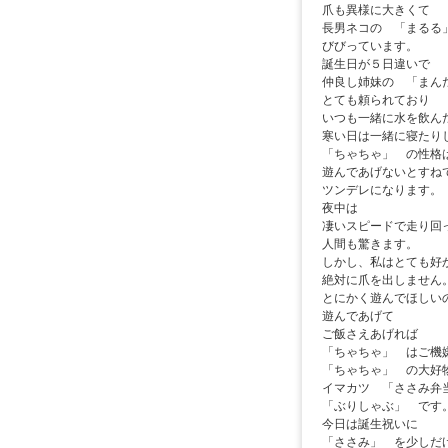
爪も異様に大きくて
長男ネコの 「まるる
びびっています。
誕生日が５日違いで
仲良し姉妹の 「まん
とても頼られており
いつも一緒に水を飲ん
寒い日は一緒に寝たり
「ちゃちゃ」 の性格
遊んであげないとすね
ツンデレになります。
夜中は
凄いスピードで走り回
人間も驚きます。
しかし、私はとても好
絶対に爪を出しません
とにかく遊んでほしい
遊んであげて
ご飯さえあげれば
「ちゃちゃ」 はご機
「ちゃちゃ」 の大好
イマカツ 「ささみ弁
「ぶりしゃぶ」 です
今日は誕生祝いに
「ささみ」 を少しだ