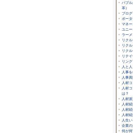
バブル
革）
ブログ
ポータ
マネー
ユニー
ラーメ
リクル
リクル
リクル
リテイ
リンク
人と人
人事を
人事異
人材コ
人材コ
は？
人材派
人材紹
人材紹
人材紹
人生い
企業の
何が何