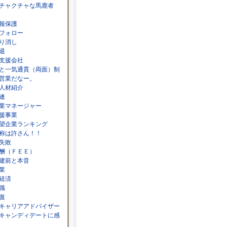
チャクチャな馬鹿者
報保護
フォロー
り消し
退
支援会社
と一気通貫（両面）制
営業だなー。
人材紹介
連
業マネージャー
援事業
望企業ランキング
称は許さん！！
失敗
酬（ＦＥＥ）
建前と本音
業
経済
職
復
キャリアアドバイザー
キャンディデートに感