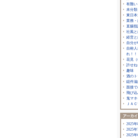
有難い
未分類
東日本
業務・
直腸指
社風と
経営と
自分が
自称人
れ！！
花見（
許せね
趣味
酒のト
鐚件滋
面接で
飛び込
鬼マネ
ＪＡＣ
2025年
2025年
2025年