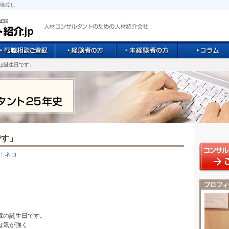
橋渡し
日は誕生日です」
です」
：
ネコ
。
歳の誕生日です。
は気が強く