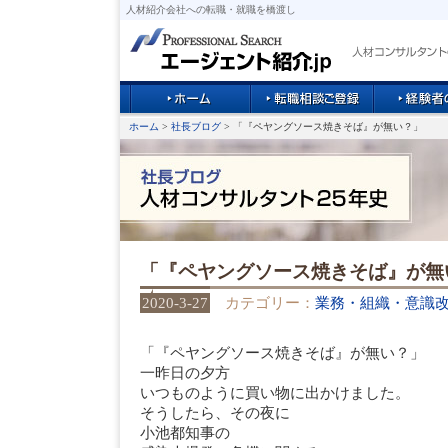
人材紹介会社への転職・就職を橋渡し
ホーム
>
社長ブログ
> 「『ペヤングソース焼きそば』が無い？」
「『ペヤングソース焼きそば』が無
2020-3-27
カテゴリー：
業務・組織・意識
「『ペヤングソース焼きそば』が無い？」
一昨日の夕方
いつものように買い物に出かけました。
そうしたら、その夜に
小池都知事の