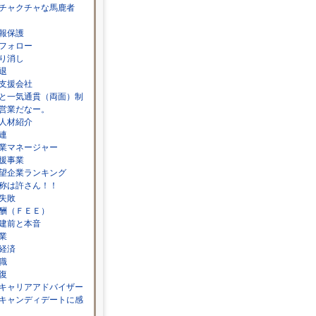
チャクチャな馬鹿者
報保護
フォロー
り消し
退
支援会社
と一気通貫（両面）制
営業だなー。
人材紹介
連
業マネージャー
援事業
望企業ランキング
称は許さん！！
失敗
酬（ＦＥＥ）
建前と本音
業
経済
職
復
キャリアアドバイザー
キャンディデートに感