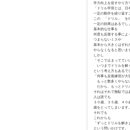
学力向上を促すやり方
「ドリル学習とは、日
一定の動作を繰り返す
この 「ドリル」 を
一定の効果はあるでし
基本的な仕事を
何度も反復する事によ
つまらないミスや
基本から大きくはずれ
やらなくなると思いま
しかし
「そこで止まっててい
いつまでドリルを解
という考え方もあるで
「何事も反復練習が大
もっと数多くやらな
だから、もっとドリ
それはそれで無駄では
人は誰でも
３０歳、３５歳、４０
歳をとってしまいます
それでも
これからも
「ずっとドリルを解き
という問いかけです。