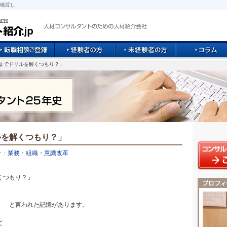
橋渡し
つまでドリルを解くつもり？」
ルを解くつもり？」
ー：
業務・組織・意識改革
くつもり？」
」 と言われた記憶があります。
て