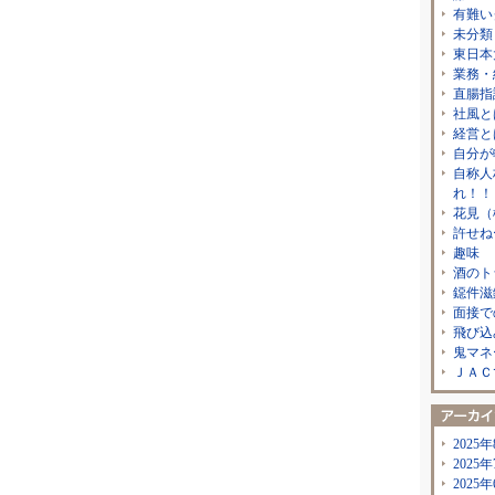
有難い
未分類
東日本
業務・
直腸指
社風と
経営と
自分が
自称人
れ！！
花見（
許せね
趣味
酒のト
鐚件滋
面接で
飛び込
鬼マネ
ＪＡＣ
2025年
2025年
2025年