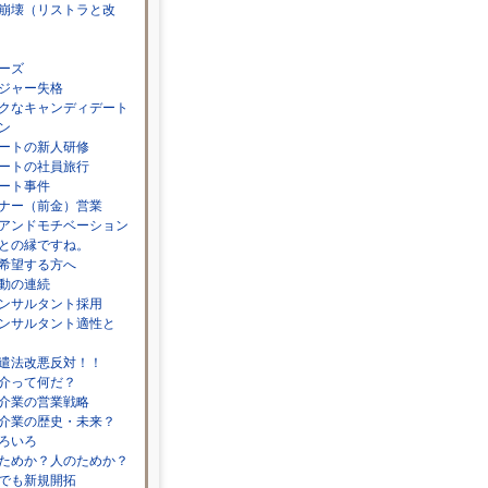
崩壊（リストラと改
ーズ
ジャー失格
クなキャンディデート
ン
ートの新人研修
ートの社員旅行
ート事件
ナー（前金）営業
アンドモチベーション
との縁ですね。
希望する方へ
動の連続
ンサルタント採用
ンサルタント適性と
遣法改悪反対！！
介って何だ？
介業の営業戦略
介業の歴史・未来？
ろいろ
ためか？人のためか？
でも新規開拓