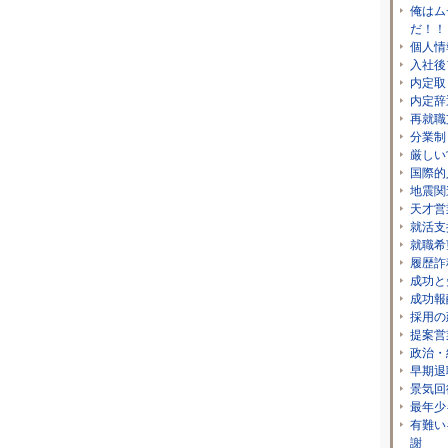
俺はム
だ！！
個人情
入社後
内定取
内定辞
再就職
分業制
厳しい
国際的
地震関
天才営
就活支
就職希
履歴詐
成功と
成功報
採用の
提案営
政治・
早期退
景気回
最年少
有難い
謝