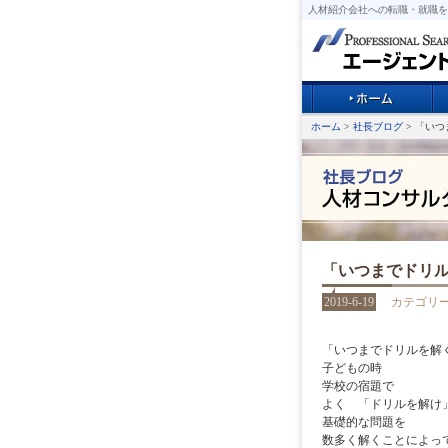
人材紹介会社への転職・就職を
ホーム
>
社長ブログ
> 「い
「いつまでドリ
2019-6-19
カテゴリ
「いつまでドリルを解
子どもの時
学校の宿題で
よく 「ドリルを解け
基礎的な問題を
数多く解くことによっ