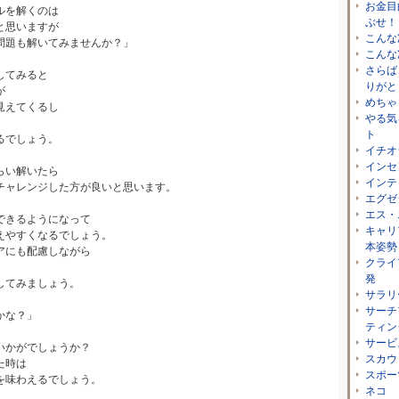
お金目
ルを解くのは
ぶせ！
と思いますが
こんな
問題も解いてみませんか？」
こんな
さらば
してみると
りがと
が
めちゃ
見えてくるし
やる気
ト
るでしょう。
イチオ
インセ
らい解いたら
インテ
チャレンジした方が良いと思います。
エグゼ
エス・
できるようになって
キャリ
えやすくなるでしょう。
本姿勢
アにも配慮しながら
クライ
発
してみましょう。
サラリ
サーチ
かな？」
ティン
サービ
いかがでしょうか？
スカウ
た時は
スポー
を味わえるでしょう。
ネコ