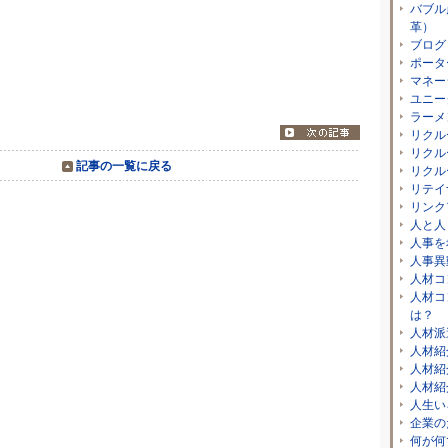
バブル
革）
ブログ
ち」
ポータ
マネー
ユニー
ラーメ
リクル
リクル
記事の一覧に戻る
リクル
リテイ
リンク
人と人
人事を
人事異
人材コ
人材コ
は？
人材派
人材紹
人材紹
人材紹
人生い
企業の
何が何