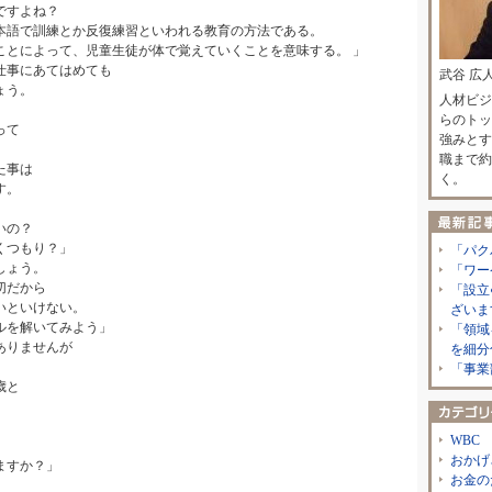
ですよね？
本語で訓練とか反復練習といわれる教育の方法である。
ことによって、児童生徒が体で覚えていくことを意味する。 」
仕事にあてはめても
武谷 広
ょう。
人材ビジ
らのトッ
って
強みとす
職まで約
た事は
く。
す。
いの？
くつもり？」
「パク
しょう。
「ワー
切だから
「設立
いといけない。
ざいま
ルを解いてみよう」
「領域
ありませんが
を細分
「事業
歳と
。
WBC
おかげ
ますか？」
お金の