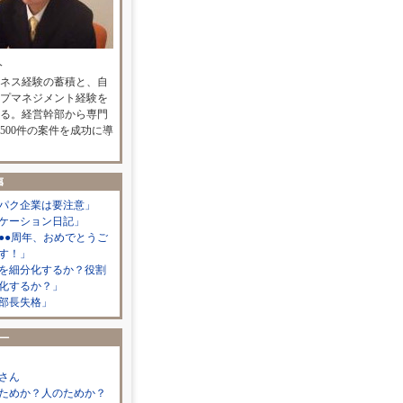
人
ネス経験の蓄積と、自
プマネジメント経験を
る。経営幹部から専門
500件の案件を成功に導
パク企業は要注意」
ケーション日記」
●●周年、おめでとうご
す！」
を細分化するか？役割
化するか？」
部長失格」
さん
ためか？人のためか？