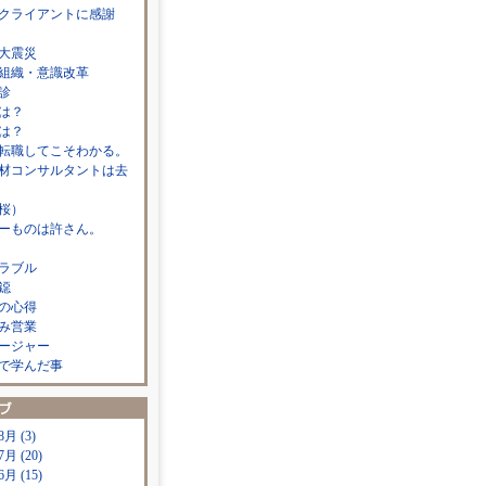
クライアントに感謝
大震災
組織・意識改革
診
は？
は？
転職してこそわかる。
材コンサルタントは去
桜）
ーものは許さん。
ラブル
鐚
の心得
み営業
ージャー
で学んだ事
8月 (3)
7月 (20)
6月 (15)