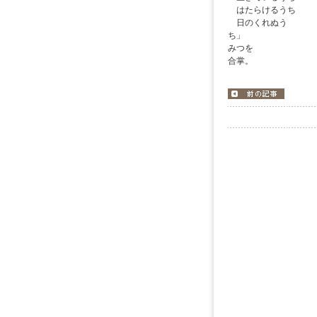
はたらけるうち
日のくれぬう
みつを
合掌。