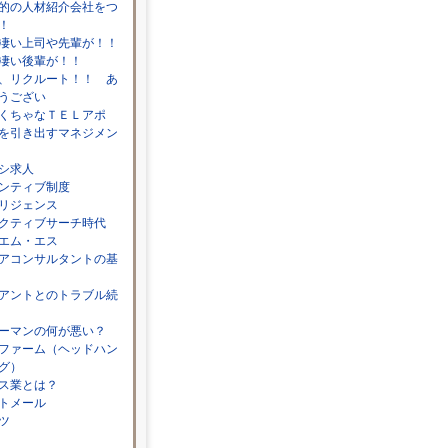
的の人材紹介会社をつ
！
凄い上司や先輩が！！
凄い後輩が！！
、リクルート！！ あ
うござい
くちゃなＴＥＬアポ
を引き出すマネジメン
シ求人
ンティブ制度
リジェンス
クティブサーチ時代
エム・エス
アコンサルタントの基
アントとのトラブル続
ーマンの何が悪い？
ファーム（ヘッドハン
グ）
ス業とは？
トメール
ツ