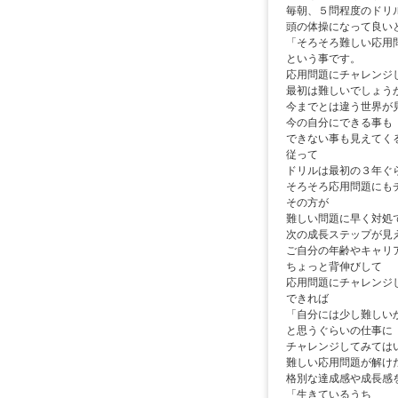
毎朝、５問程度のドリ
頭の体操になって良い
「そろそろ難しい応用
という事です。
応用問題にチャレンジ
最初は難しいでしょう
今までとは違う世界が
今の自分にできる事も
できない事も見えてく
従って
ドリルは最初の３年ぐ
そろそろ応用問題にも
その方が
難しい問題に早く対処
次の成長ステップが見
ご自分の年齢やキャリ
ちょっと背伸びして
応用問題にチャレンジ
できれば
「自分には少し難しい
と思うぐらいの仕事に
チャレンジしてみては
難しい応用問題が解け
格別な達成感や成長感
「生きているうち