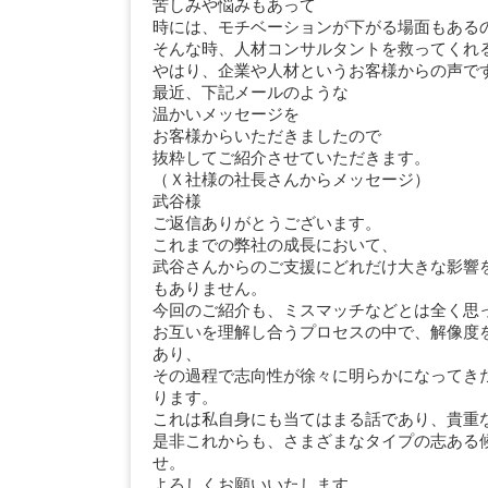
苦しみや悩みもあって
時には、モチベーションが下がる場面もある
そんな時、人材コンサルタントを救ってくれ
やはり、企業や人材というお客様からの声で
最近、下記メールのような
温かいメッセージを
お客様からいただきましたので
抜粋してご紹介させていただきます。
（Ｘ社様の社長さんからメッセージ）
武谷様
ご返信ありがとうございます。
これまでの弊社の成長において、
武谷さんからのご支援にどれだけ大きな影響
もありません。
今回のご紹介も、ミスマッチなどとは全く思
お互いを理解し合うプロセスの中で、解像度
あり、
その過程で志向性が徐々に明らかになってき
ります。
これは私自身にも当てはまる話であり、貴重
是非これからも、さまざまなタイプの志ある
せ。
よろしくお願いいたします。