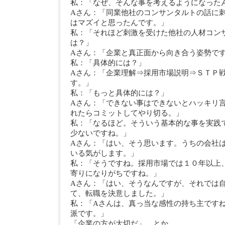
私：「なぜ、そんな事を考えるようになった
Aさん：「同業他社のコンサンタルトの話に
はマズイと思ったんです。」
私：「それほど刺激を受けた他社の人材コン
は？」
Aさん：「企業と真正面から向き合う姿勢で
私：「具体的には？」
Aさん：「企業理解⇒採用市場説明⇒ＳＴＰ
す。」
私：「もっと具体的には？」
Aさん：「できない事はできないとハッキリ
れたらコミットしてやり切る。」
私：「なるほど。そういう基本的な事を実践
少ないですね。」
Aさん：「はい、そう思います。うちの会社
いる気がします。」
私：「そうですね。採用市場では１０年以上
寄りになりがちですね。」
Aさん：「はい、そうなんですが、それでは
て、転職を決意しました。」
私：「Aさんは、真っ当な感性の持ち主です
派です。」
「企業の方が大切だ」 とか