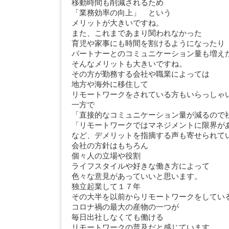
移動時間も削減されるため
「業務効率の向上」 という
メリットが大きいですね。
また、これまであまり関われなかった
育児や家事にも時間を割けるようになったり
パートナーとのコミュニケーション量も増え
そんなメリットも大きいですね。
その方が勤務する会社や職業によっては
地方や海外に移住して
リモートワークをされている方もいらっしゃ
一方で
「直接的なコミュニケーション量が減るので
「リモートワークではマネジメントに限界が
など、デメリットを指摘する声も寄せられて
会社の方針はもちろん
個々人の立場や役割
ライフスタイルや好きな働き方によって
色々な意見があっていいと思います。
独立起業して１７年
その大半を以前からリモートワークをしてい
コロナ禍の最大の産物の一つが
毎日出社しなくても働ける
リモートワークの普及だと感じています。