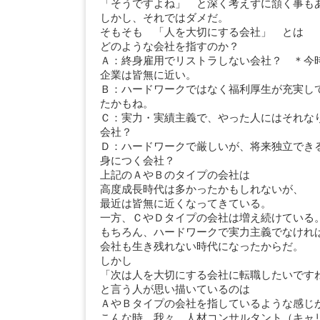
「そうですよね」 と深く考えずに頷く事も
しかし、それではダメだ。
そもそも 「人を大切にする会社」 とは
どのような会社を指すのか？
Ａ：終身雇用でリストラしない会社？ ＊今
企業は皆無に近い。
Ｂ：ハードワークではなく福利厚生が充実し
たかもね。
Ｃ：実力・実績主義で、やった人にはそれな
会社？
Ｄ：ハードワークで厳しいが、将来独立でき
身につく会社？
上記のＡやＢのタイプの会社は
高度成長時代は多かったかもしれないが、
最近は皆無に近くなってきている。
一方、ＣやＤタイプの会社は増え続けている
もちろん、ハードワークで実力主義でなけれ
会社も生き残れない時代になったからだ。
しかし
「次は人を大切にする会社に転職したいで
と言う人が思い描いているのは
ＡやＢタイプの会社を指しているような感じ
こんな時、我々、人材コンサルタント（キャ