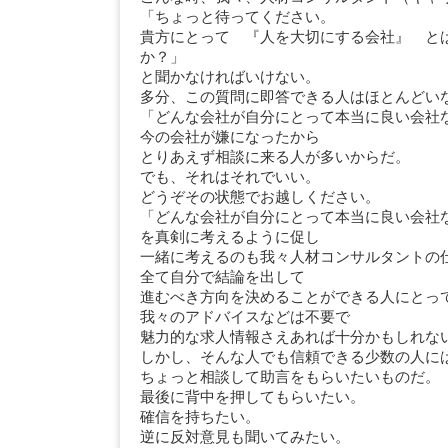
「ちょっと待ってください。
貴方にとって 『人を大切にする会社』 と
か？」
と聞かなければいけない。
多分、この質問に即答できる人はほとんどい
「どんな会社が自分にとって本当に良い会社
今の会社が嫌になったから
とりあえず相談に来る人が多いからだ。
でも、それはそれでいい。
どうぞその状態でお越しください。
「どんな会社が自分にとって本当に良い会
を真剣に考えるように促し
一緒に考えるのも我々人材コンサルタントの
全て自分で結論を出して
進むべき方向を決めることができる人にとっ
我々のアドバイスなどは不要で
魅力的な求人情報さえあれば十分かもしれな
しかし、そんな人でも信頼できる少数の人に
ちょっと相談して助言をもらいたいものだ。
最後に背中を押してもらいたい。
確信を持ちたい。
逆に反対意見も聞いてみたい。