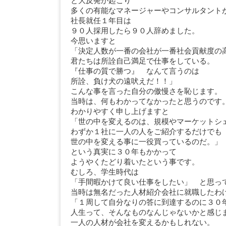
と大反発が起こり
多くの有能なマネージャーやコンサルタント
社長就任１年目は
９０人採用したら９０人辞めました。
今思いますと
「決定人数が一番の会社が一番社会貢献度の
君たちは所詮自己満足で仕事をしている。
『仕事の質で勝つ』 なんて言うのは
所詮、負け犬の遠吠えだ！！」
こんな事を言った自分の傲慢さを恥じます。
当時は、何もわかってなかったと思うのです
わかりやすく申し上げますと
「世の中を変えるのは、規模やマーケットシ
わずか１社に一人の人をご紹介するだけでも
世の中を変える事に一役買っているのだ。」
という真実に３０年もかかって
ようやくたどり着いたという事です。
むしろ、学生時代は
「手間暇かけて良い仕事をしたい」 と思っ
当時は無名だった人材紹介会社に就職したわ
「１周して自分なりの答に到達するのに３０
人生って、そんなものなんじゃないかと感じ
一人の人材が会社を変えるかもしれない。