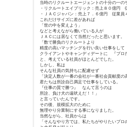
当時のリクルートエージェントの十分の一の
・リクルートエイブリック：売上８０億円 
・ＪＡＣジャパン：売上７．６億円 従業員
これだけサイズに差があれば
「世の中を変えよう」
などと考えながら働いている人が
ＪＡＣには居なくて当然だったと思います。
「数で勝負のリクルートより
精度の高いマッチングを行い良い仕事をして
クライアントやキャンディデートに 『プロ
と、考えている社員がほとんどでした。
しかし、私は
そんな社員の気持ちに配慮せず
「決定人数が一番の会社が一番社会貢献度の
君たちは所詮自己満足で仕事をしている。
『仕事の質で勝つ』 なんて言うのは
所詮、負け犬の遠吠えだ！！」
と言っていたんです。
その後、規模拡大のために
無理やり分業制にする事になりました。
当然ながら、社員からは
「そんなやり方では、私たちがやりたいプロ