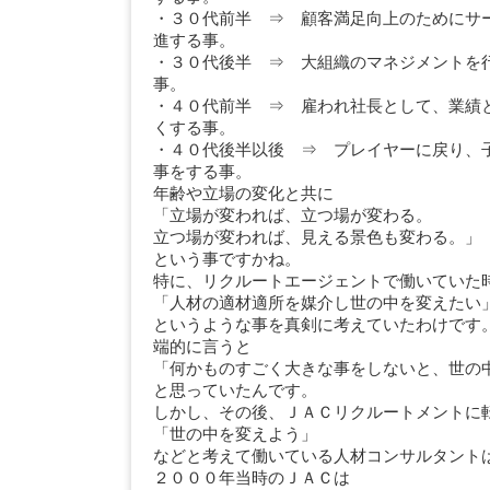
・３０代前半 ⇒ 顧客満足向上のためにサ
進する事。
・３０代後半 ⇒ 大組織のマネジメントを
事。
・４０代前半 ⇒ 雇われ社長として、業績
くする事。
・４０代後半以後 ⇒ プレイヤーに戻り、
事をする事。
年齢や立場の変化と共に
「立場が変われば、立つ場が変わる。
立つ場が変われば、見える景色も変わる。」
という事ですかね。
特に、リクルートエージェントで働いていた
「人材の適材適所を媒介し世の中を変えた
というような事を真剣に考えていたわけです
端的に言うと
「何かものすごく大きな事をしないと、世の
と思っていたんです。
しかし、その後、ＪＡＣリクルートメントに
「世の中を変えよう」
などと考えて働いている人材コンサルタント
２０００年当時のＪＡＣは