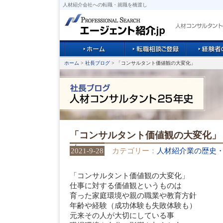
人材紹介会社への転職・就職を橋渡し
ホーム
>
社長ブログ
> 「コンサルタント価値観の大変化」
「コンサルタント価値観の大変化」
2021-9-28
カテゴリー：
人材紹介業の歴史
「コンサルタント価値観の大変化」
仕事に対する価値観というものは
育った家庭環境や親の職業や教育方針
年齢や経験（成功体験も失敗体験も）
元来その人が大切にしている事