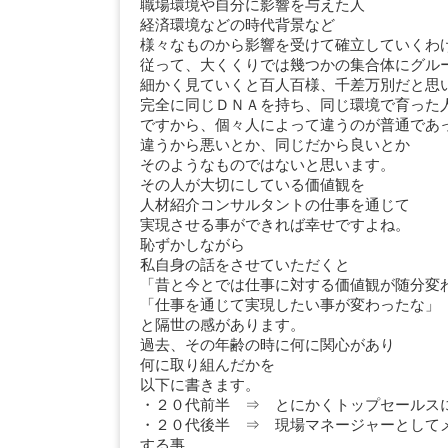
職場環境や自分に影響を与えた人
経済環境などの時代背景など
様々なものから影響を受けて確立していくわ
従って、大くくりでは幾つかの集合体にグル
細かく見ていくと百人百様、千差万別だと思
完全に同じＤＮＡを持ち、同じ環境で育った
ですから、個々人によって違うのが普通であ
違うから悪いとか、同じだから良いとか
そのようなものではないと思います。
その人が大切にしている価値観を
人材紹介コンサルタントの仕事を通じて
実現させる事ができれば幸せですよね。
恥ずかしながら
私自身の話をさせていただくと
「昔と今とでは仕事に対する価値観が随分変
「仕事を通じて実現したい事が変わったな」
と隔世の感があります。
過去、その年齢の時に何に関心があり
何に取り組んだかを
以下に書きます。
・２０代前半 ⇒ とにかくトップセールス
・２０代後半 ⇒ 現場マネージャーとして
する事。