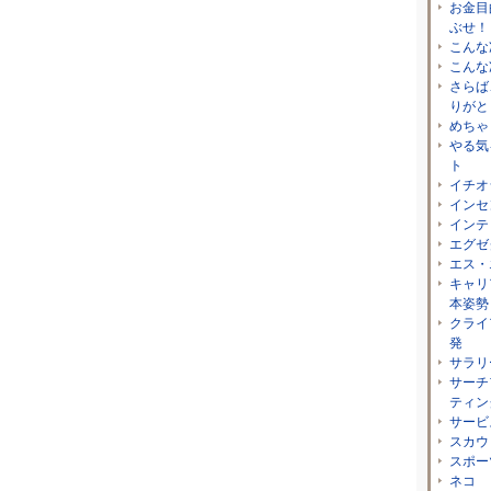
お金目
ぶせ！
こんな
こんな
さらば
りがと
めちゃ
やる気
ト
イチオ
インセ
インテ
エグゼ
エス・
キャリ
本姿勢
クライ
発
サラリ
サーチ
ティン
サービ
スカウ
スポー
ネコ