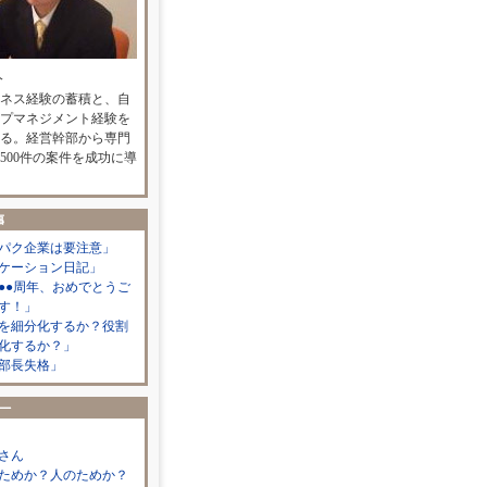
人
ネス経験の蓄積と、自
プマネジメント経験を
る。経営幹部から専門
500件の案件を成功に導
パク企業は要注意」
ケーション日記」
●●周年、おめでとうご
す！」
を細分化するか？役割
化するか？」
部長失格」
さん
ためか？人のためか？