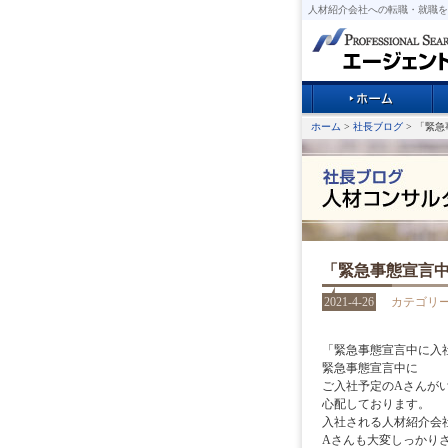
人材紹介会社への転職・就職を
ホーム
>
社長ブログ
> 「緊
「緊急事態宣言
2021-4-26
カテゴリ
「緊急事態宣言中に入
緊急事態宣言中に
ご入社予定のAさんが
心配しております。
入社される人材紹介会
Aさんも大変しっかり