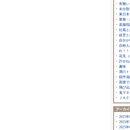
有難い
未分類
東日本
業務・
直腸指
社風と
経営と
自分が
自称人
れ！！
花見（
許せね
趣味
酒のト
鐚件滋
面接で
飛び込
鬼マネ
ＪＡＣ
2025年
2025年
2025年