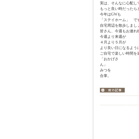
実は、そんなに心配し
もっと良い時だったら
今年はGWも
「ステイホーム」 で
自宅周辺を散歩しまし
皆さん、今週もお連れ
今週より来週が
４月より５月が
より良い日になるよう
ご自宅で楽しい時間を
「おかげさ
みつを
合掌。