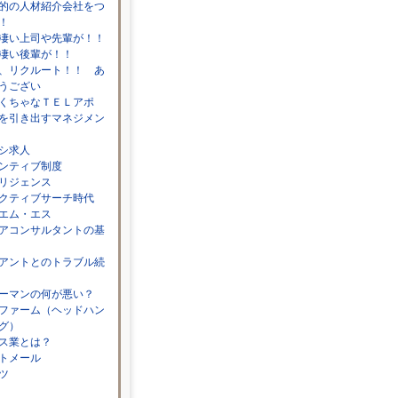
的の人材紹介会社をつ
！
凄い上司や先輩が！！
凄い後輩が！！
、リクルート！！ あ
うござい
くちゃなＴＥＬアポ
を引き出すマネジメン
シ求人
ンティブ制度
リジェンス
クティブサーチ時代
エム・エス
アコンサルタントの基
アントとのトラブル続
ーマンの何が悪い？
ファーム（ヘッドハン
グ）
ス業とは？
トメール
ツ