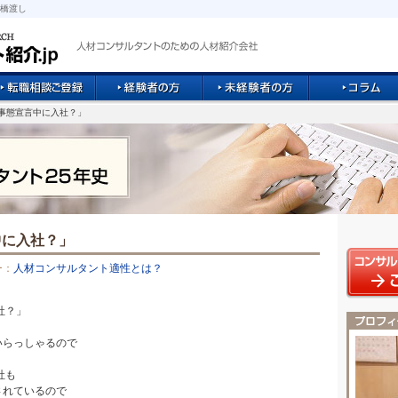
橋渡し
急事態宣言中に入社？」
中に入社？」
ー：
人材コンサルタント適性とは？
社？」
いらっしゃるので
社も
されているので