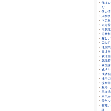
俺はム
だ！！
個人情
入社後
内定取
内定辞
再就職
分業制
厳しい
国際的
地震関
天才営
就活支
就職希
履歴詐
成功と
成功報
採用の
提案営
政治・
早期退
景気回
最年少
有難い
謝