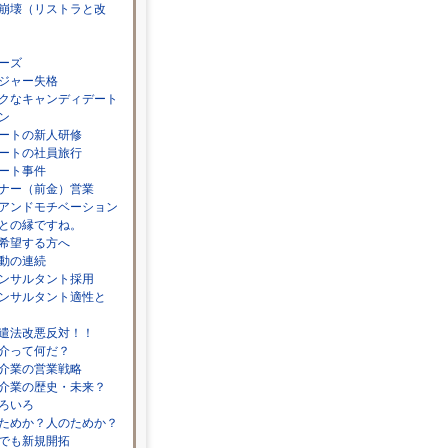
崩壊（リストラと改
ーズ
ジャー失格
クなキャンディデート
ン
ートの新人研修
ートの社員旅行
ート事件
ナー（前金）営業
アンドモチベーション
との縁ですね。
希望する方へ
動の連続
ンサルタント採用
ンサルタント適性と
遣法改悪反対！！
介って何だ？
介業の営業戦略
介業の歴史・未来？
ろいろ
ためか？人のためか？
でも新規開拓