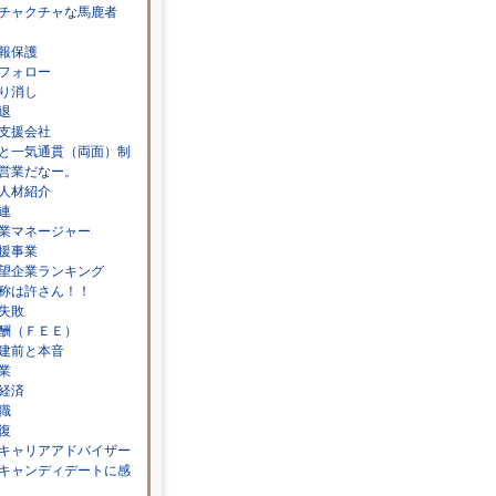
チャクチャな馬鹿者
報保護
フォロー
り消し
退
支援会社
と一気通貫（両面）制
営業だなー。
人材紹介
連
業マネージャー
援事業
望企業ランキング
称は許さん！！
失敗
酬（ＦＥＥ）
建前と本音
業
経済
職
復
キャリアアドバイザー
キャンディデートに感