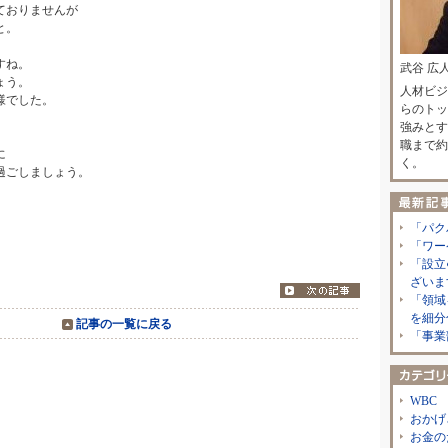
ておりませんが
と。
すね。
武谷 広
ょう。
人材ビジ
様でした。
らのトッ
強みとす
職まで約
に
く。
過ごしましょう。
ん」
「パク
「ワー
「設立
ざいま
「領域
を細分
記事の一覧に戻る
「事業
WBC
おかげ
お金の