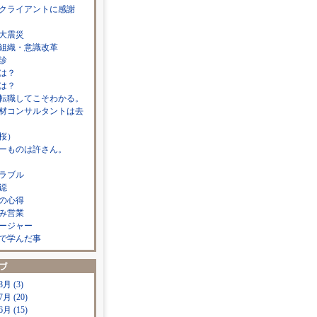
クライアントに感謝
大震災
組織・意識改革
診
は？
は？
転職してこそわかる。
材コンサルタントは去
桜）
ーものは許さん。
ラブル
鐚
の心得
み営業
ージャー
で学んだ事
8月 (3)
7月 (20)
6月 (15)