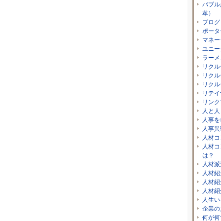
バブル
革）
ブログ
ポータ
マネー
ユニー
ラーメ
リクル
リクル
リクル
リテイ
リンク
人と人
人事を
人事異
人材コ
人材コ
は？
人材派
人材紹
人材紹
人材紹
人生い
企業の
何が何