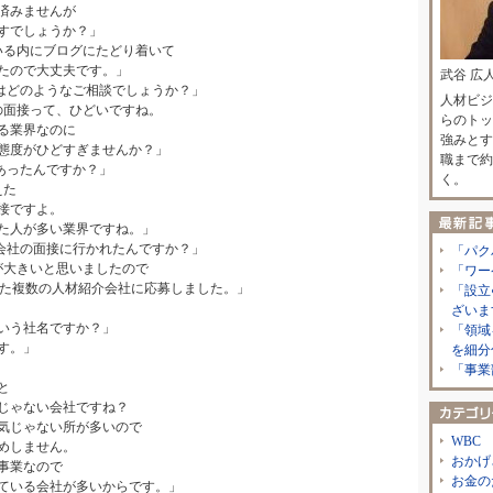
みませんが
でしょうか？」
いる内にブログにたどり着いて
ので大丈夫です。」
武谷 広
はどのようなご相談でしょうか？」
人材ビジ
の面接って、ひどいですね。
らのトッ
業界なのに
強みとす
がひどすぎませんか？」
職まで約
あったんですか？」
く。
えた
ですよ。
人が多い業界ですね。」
会社の面接に行かれたんですか？」
「パク
が大きいと思いましたので
「ワー
複数の人材紹介会社に応募しました。」
「設立
ざいま
う社名ですか？」
「領域
す。」
を細分
「事業
と
ゃない会社ですね？
じゃない所が多いので
WBC
しません。
おかげ
事業なので
お金の
いる会社が多いからです。」