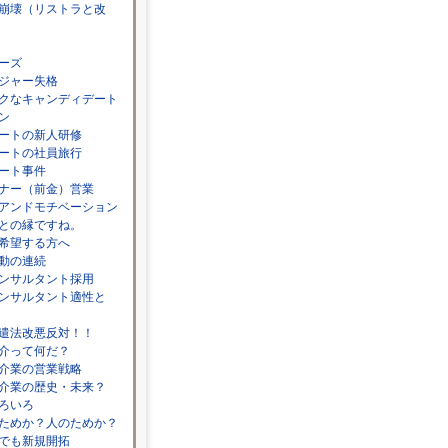
崩壊（リストラと改
ーズ
ジャー失格
クなキャンディデート
ン
ートの新人研修
ートの社員旅行
ート事件
ナー（前金）営業
アンドモチベーション
との縁ですね。
希望する方へ
動の連続
ンサルタント採用
ンサルタント適性と
遣法改悪反対！！
介って何だ？
介業の営業戦略
介業の歴史・未来？
ろいろ
ためか？人のためか？
でも新規開拓