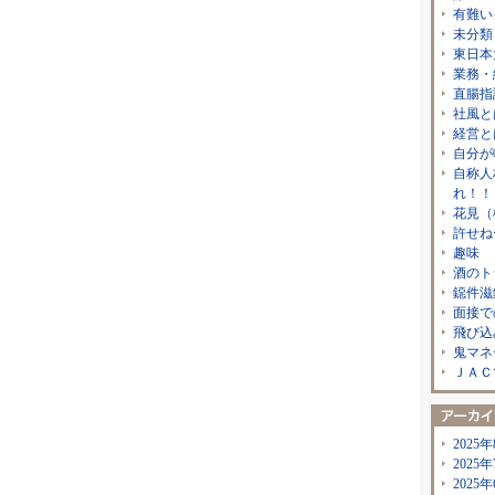
有難い
未分類
東日本
業務・
直腸指
社風と
経営と
自分が
自称人
れ！！
花見（
許せね
趣味
酒のト
鐚件滋
面接で
飛び込
鬼マネ
ＪＡＣ
2025年
2025年
2025年