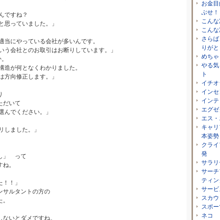
お金目
ぶせ！
ですね？
こんな
思っていました。」
こんな
。
さらば
当にやっている会社が多いんです。
りがと
う会社とのお取引はお断りしています。」
めちゃ
か。
やる気
が何となくわかりました。
ト
方向修正します。」
イチオ
インセ
り
インテ
だいて
エグゼ
んでください。」
エス・
。
キャリ
しました。」
本姿勢
クライ
発
し」 って
サラリ
すね。
サーチ
ティン
た！！」
サービ
ンサルタントの方の
スカウ
た。
スポー
ネコ
しないとダメですね。