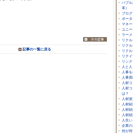
バブル
革）
ブログ
ら」
ポータ
マネー
ユニー
ラーメ
リクル
リクル
記事の一覧に戻る
リクル
リテイ
リンク
人と人
人事を
人事異
人材コ
人材コ
は？
人材派
人材紹
人材紹
人材紹
人生い
企業の
何が何