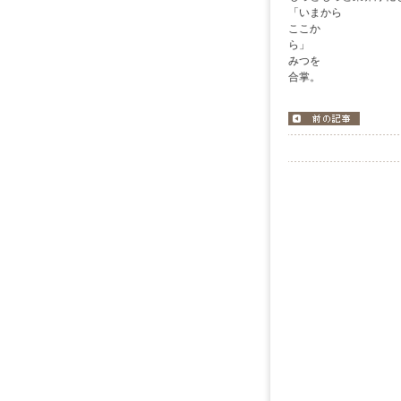
「いまから
ここか
みつを
合掌。