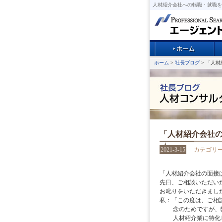
人材紹介会社への転職・就職を
ホーム
>
社長ブログ
> 「人
「人材紹介会社
2021-3-15
カテゴリ
「人材紹介会社の面接
先日、ご相談いただい
お叱りをいただきまし
私：「この度は、ご相
念のためですが、
人材紹介業に特化し