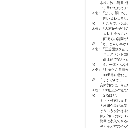
非常に狭い範囲で済
ご了承いただけます
A様：「はい、調べて
問い合わせました
私：「ところで、今回
A様：「人材紹介会社
人材を扱っている
面接での質問や態度
私：「え、どんな事が
A様：「圧迫面接を超
ハラスメント面接
高圧的で変わった
私：「え、一体どんな
A様：「社会的な意義
●●業界に特化した
私：「そうですか。
具体的には、何とい
A様：「X社とかY社で
私：「なるほど。
ネット検索します
人材紹介業が本業じ
そういう会社は本気
個人的にはおすすめ
簡単に参入できる
深く考えずにやって