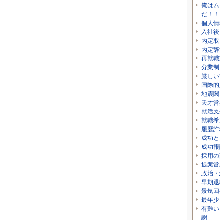
俺はム
だ！！
個人情
入社後
内定取
内定辞
再就職
分業制
厳しい
国際的
地震関
天才営
就活支
就職希
履歴詐
成功と
成功報
採用の
提案営
政治・
早期退
景気回
最年少
有難い
謝