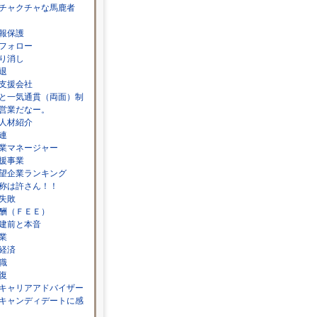
チャクチャな馬鹿者
報保護
フォロー
り消し
退
支援会社
と一気通貫（両面）制
営業だなー。
人材紹介
連
業マネージャー
援事業
望企業ランキング
称は許さん！！
失敗
酬（ＦＥＥ）
建前と本音
業
経済
職
復
キャリアアドバイザー
キャンディデートに感