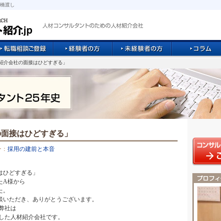
橋渡し
材紹介会社の面接はひどすぎる」
の面接はひどすぎる」
ー：
採用の建前と本音
はひどすぎる」
たA様から
た。
談いただき、ありがとうございます。
弊社は
た人材紹介会社です。