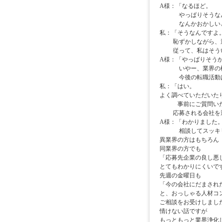
A様：「なるほど。
やっぱりそうなん
なんかおかしいと
私：「そうなんですよ
恥ずかしながら、適
従って、私はそうい
A様：「やっぱりそう
いやー、業界の構造
今後の転職活動は
私：「はい。
よく調べていただいた
事前にご質問いた
応募される会社を選
A様：「わかりました
相談してスッキリ
異業界の方はもちろん
同業界の方でも
「応募先企業の良し悪
とてもわかりにくいで
先週の金曜日も
「今の会社にだまされ
と、おっしゃる人材コ
ご相談をお受けしまし
情けない話ですが
もっともっと業界浄化