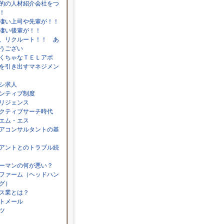
的の人材紹介会社をつ
！
凄い上司や先輩が！！
凄い後輩が！！
、リクルート！！ あ
うござい
くちゃなＴＥＬアポ
を引き出すマネジメン
シ求人
ンティブ制度
リジェンス
クティブサーチ時代
エム・エス
アコンサルタントの基
アントとのトラブル続
ーマンの何が悪い？
ファーム（ヘッドハン
グ）
ス業とは？
トメール
ツ