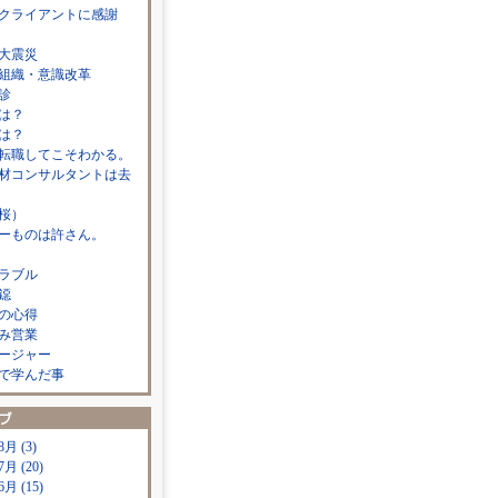
クライアントに感謝
大震災
組織・意識改革
診
は？
は？
転職してこそわかる。
材コンサルタントは去
桜）
ーものは許さん。
ラブル
鐚
の心得
み営業
ージャー
で学んだ事
8月 (3)
7月 (20)
6月 (15)