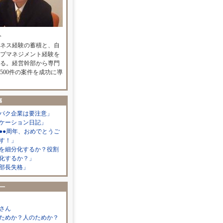
人
ネス経験の蓄積と、自
プマネジメント経験を
る。経営幹部から専門
500件の案件を成功に導
パク企業は要注意」
ケーション日記」
●●周年、おめでとうご
す！」
を細分化するか？役割
化するか？」
部長失格」
さん
ためか？人のためか？