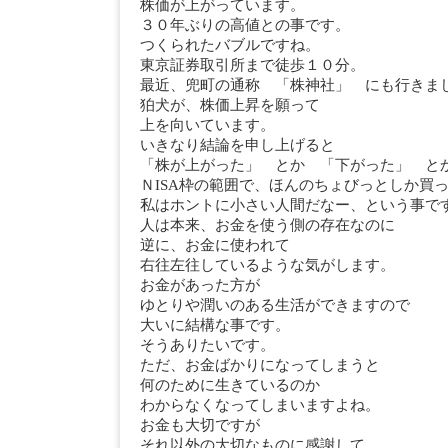
株価が上がっています。
３０年ぶりの高値との事です。
つくられたバブルですね。
東京証券取引所まで徒歩１０分。
最近、兜町の通称 「株神社」 にも行きま
狛犬が、株価上昇を願って
上を向いています。
いきなり結論を申し上げると
「株が上がった」 とか 「下がった」 と
ＮISA枠の範囲で、ほんのちょびっとしか買
私はホントに小さい人間だなー、という事で
人は本来、お金を使う側の存在なのに
逆に、お金に使われて
右往左往しているような気がします。
お金があった方が
ゆとりや潤いのある生活ができますので
大いに結構な事です。
そうありたいです。
ただ、お金ばかりになってしまうと
何のために生きているのか
わからなくなってしまいますよね。
お金も大切ですが
それ以外の大切なものに感謝して