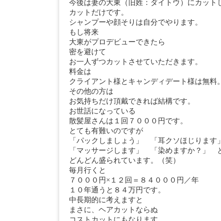
今後は妻の大東（旧姓：ダイトウ）にカット
カットだけです。
シャンプーや顔そりは自分でやります。
もし将来
大東がプロデビューできたら
密を避けて
お一人ずつカットさせていただきます。
料金は
クライアント様とキャンディデート様は無料
その他の方は
お気持ちだけ頂戴できれば結構です。
お世話になっている
散髪屋さんは１回７０００円です。
とても有難いのですが
「パックしましょう」 「耳クソほじりま
「マッサージします」 「染めますか？」 
どんどん盛られています。（笑）
毎月行くと
７０００円×１２回＝８４０００円／年
１０年通うと８４万円です。
中長期的に考えますと
まさに、ヘアカットならぬ
コストカットにもなります。