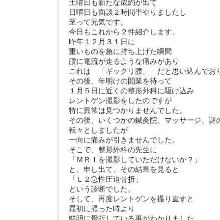
土曜日も新たな成約が出て
日曜日も面談２時間半やりましたし
至って元気です。
今日もこれから２件紹介します。
昨年１２月３１日に
重いものを急に持ち上げた瞬間
腰に電流が走るような痛みがあり
これは 「ギックリ腰」 だと思い込んでお
その後、年明けの開業を待って
１月５日に近くの整形外科に駆け込み
レントゲン撮影をしたのですが
特に異常は見つかりませんでした。
その後、いくつかの鍼灸院、マッサージ、謎
転々としましたが
一向に痛みが引きませんでした。
そこで、整形外科の先生に
「ＭＲＩを撮影していただけないか？」
と、申し出て、その結果を見ると
「Ｌ２急性圧迫骨折」
という診断でした。
そして、再度レントゲンを撮り直すと
最初に撮った時より
鮮明に骨折している事がわかりました。