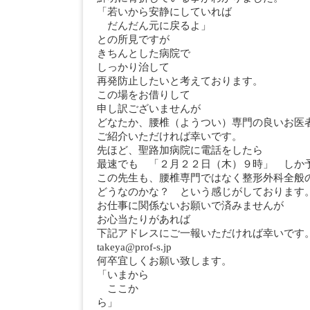
「若いから安静にしていれば
だんだん元に戻るよ」
との所見ですが
きちんとした病院で
しっかり治して
再発防止したいと考えております。
この場をお借りして
申し訳ございませんが
どなたか、腰椎（ようつい）専門の良いお医
ご紹介いただければ幸いです。
先ほど、聖路加病院に電話をしたら
最速でも 「２月２２日（木）９時」 しか
この先生も、腰椎専門ではなく整形外科全般
どうなのかな？ という感じがしております
お仕事に関係ないお願いで済みませんが
お心当たりがあれば
下記アドレスにご一報いただければ幸いです
takeya@prof-s.jp
何卒宜しくお願い致します。
「いまから
ここか
ら