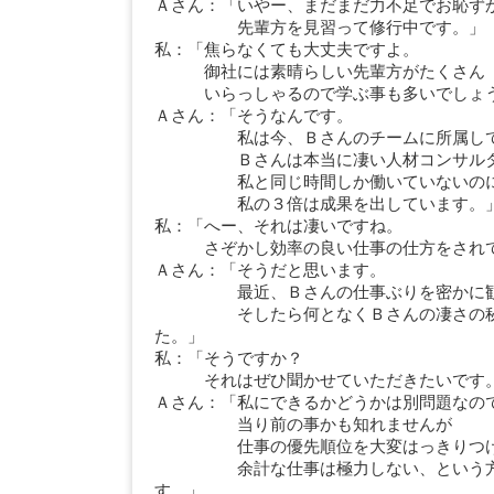
Ａさん：「いやー、まだまだ力不足でお恥ず
先輩方を見習って修行中です。」
私：「焦らなくても大丈夫ですよ。
御社には素晴らしい先輩方がたくさん
いらっしゃるので学ぶ事も多いでしょ
Ａさん：「そうなんです。
私は今、Ｂさんのチームに所属して
Ｂさんは本当に凄い人材コンサルタ
私と同じ時間しか働いていないの
私の３倍は成果を出しています。
私：「へー、それは凄いですね。
さぞかし効率の良い仕事の仕方をされて
Ａさん：「そうだと思います。
最近、Ｂさんの仕事ぶりを密かに観察
そしたら何となくＢさんの凄さの秘密
た。」
私：「そうですか？
それはぜひ聞かせていただきたいです
Ａさん：「私にできるかどうかは別問題なの
当り前の事かも知れませんが
仕事の優先順位を大変はっきりつけて
余計な仕事は極力しない、という方針
す。」