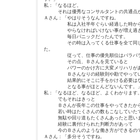
私：「なるほど。
それは優秀なコンサルタントの共通点か
Ａさん：「やはりそうなんですね。
私は入社半年ぐらい経過した時か
やらなければいけない事が増え過
毎日パニックだったんです。
その時は入ってくる仕事を全て同じパ
た。
従って、仕事の優先順位はバラバラ
その点、Ｂさんを見ていると
パワーのかけ方に大変メリハリがあ
Ｂさんなりの経験則や勘でやっている
結果的にそこに手をかける必要はな
となる事がほとんどないんです。
私：「なるほど、なるほど、よくわかります
でもそれはきっと
Ｂさんが長年この仕事をやってきたから
若い時はたくさんの数もこなしていたで
無駄や回り道もたくさんあったと思い
経験に裏付けられた判断力があって
今のＢさんのような働き方ができるので
Ａさん：「多分そうですね。