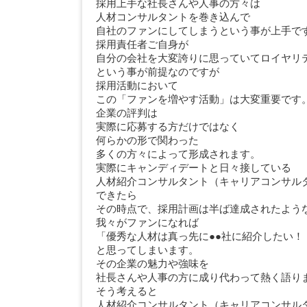
採用上手な社長さんや人事の方々は
人材コンサルタントを巻き込んで
自社のファンにしてしまうという事が上手で
採用責任者ご自身が
自分の会社を大変誇りに思っていてロイヤリ
という事が前提なのですが
採用活動において
この「ファンを増やす活動」は大変重要です
企業の評判は
実際に応募する方だけではなく
何らかの形で関わった
多くの方々によって形成されます。
実際にキャンディデートと日々接している
人材紹介コンサルタント（キャリアコンサル
できたら
その時点で、採用計画は半ば達成されたよう
我々がファンになれば
「優秀な人材は真っ先に●●社に紹介したい！
と思ってしまいます。
その企業の魅力や強味を
社長さんや人事の方に成り代わって熱く語り
そう考えると
人材紹介コンサルタント（キャリアコンサル