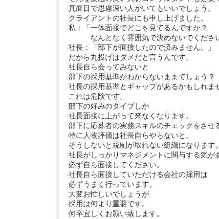
真面目で思慮深い人がいてもいいでしょう。
クライアントの社長にも申し上げました。
私：「一体面接でどこを見てるんですか？
なんとなく雰囲気で決めないでくださ
社長：「部下が面接したので済みません。」
だから丸投げはダメだと言うんです。
社長自ら会ってみないと
部下の採用基準がわからないままでしょう？
社長の採用基準とギャップがあるかもしれま
これは危険です。
部下の好みのタイプしか
社長面接に上がって来なくなります。
部下に応募者の実務スキルのチェックをさせ
特に人物評価は社長自らやらないと。
そうしないと統制が取れない組織になります
社長がしっかりマネジメントに関与する気が
必ず自ら面接してください。
社長自ら面接していただける会社の採用は
必ずうまく行っています。
大変お忙しいでしょうが
採用は何より重要です。
何卒宜しくお願い致します。