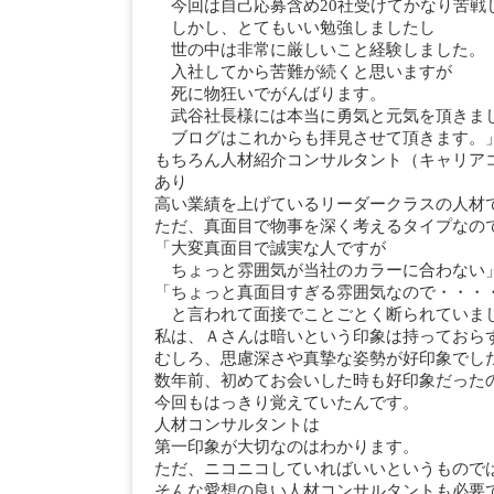
今回は自己応募含め20社受けてかなり苦戦
しかし、とてもいい勉強しましたし
世の中は非常に厳しいこと経験しました。
入社してから苦難が続くと思いますが
死に物狂いでがんばります。
武谷社長様には本当に勇気と元気を頂きま
ブログはこれからも拝見させて頂きます。
もちろん人材紹介コンサルタント（キャリア
あり
高い業績を上げているリーダークラスの人材
ただ、真面目で物事を深く考えるタイプなの
「大変真面目で誠実な人ですが
ちょっと雰囲気が当社のカラーに合わない
「ちょっと真面目すぎる雰囲気なので・・
と言われて面接でことごとく断られていま
私は、Ａさんは暗いという印象は持っておら
むしろ、思慮深さや真摯な姿勢が好印象でし
数年前、初めてお会いした時も好印象だった
今回もはっきり覚えていたんです。
人材コンサルタントは
第一印象が大切なのはわかります。
ただ、ニコニコしていればいいというもので
そんな愛想の良い人材コンサルタントも必要