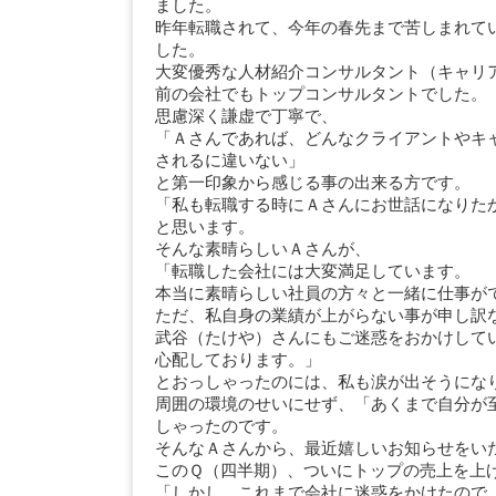
ました。
昨年転職されて、今年の春先まで苦しまれて
した。
大変優秀な人材紹介コンサルタント（キャリ
前の会社でもトップコンサルタントでした。
思慮深く謙虚で丁寧で、
「Ａさんであれば、どんなクライアントやキ
されるに違いない」
と第一印象から感じる事の出来る方です。
「私も転職する時にＡさんにお世話になりた
と思います。
そんな素晴らしいＡさんが、
「転職した会社には大変満足しています。
本当に素晴らしい社員の方々と一緒に仕事が
ただ、私自身の業績が上がらない事が申し訳
武谷（たけや）さんにもご迷惑をおかけして
心配しております。」
とおっしゃったのには、私も涙が出そうにな
周囲の環境のせいにせず、「あくまで自分が
しゃったのです。
そんなＡさんから、最近嬉しいお知らせをい
このＱ（四半期）、ついにトップの売上を上
「しかし、これまで会社に迷惑をかけたので