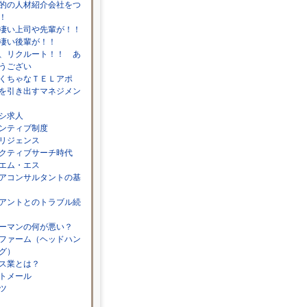
的の人材紹介会社をつ
！
凄い上司や先輩が！！
凄い後輩が！！
、リクルート！！ あ
うござい
くちゃなＴＥＬアポ
を引き出すマネジメン
シ求人
ンティブ制度
リジェンス
クティブサーチ時代
エム・エス
アコンサルタントの基
アントとのトラブル続
ーマンの何が悪い？
ファーム（ヘッドハン
グ）
ス業とは？
トメール
ツ