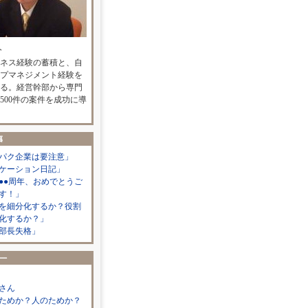
人
ネス経験の蓄積と、自
プマネジメント経験を
る。経営幹部から専門
500件の案件を成功に導
パク企業は要注意」
ケーション日記」
●●周年、おめでとうご
す！」
を細分化するか？役割
化するか？」
部長失格」
さん
ためか？人のためか？