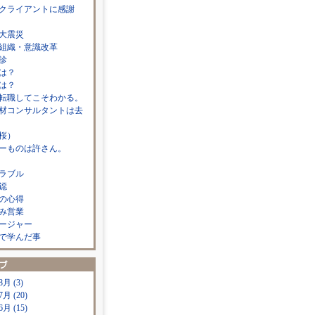
クライアントに感謝
大震災
組織・意識改革
診
は？
は？
転職してこそわかる。
材コンサルタントは去
桜）
ーものは許さん。
ラブル
鐚
の心得
み営業
ージャー
で学んだ事
8月 (3)
7月 (20)
6月 (15)