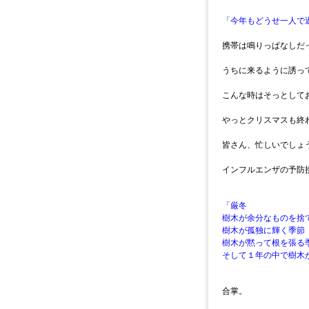
「今年もどうせ一人で
携帯は鳴りっぱなしだ
うちに来るように誘っ
こんな時はそっとして
やっとクリスマスも終
皆さん、忙しいでしょ
インフルエンザの予防
「厳冬
樹木が余分なものを捨
樹木が孤独に輝く季節
樹木が黙って根を張る
そして１年の中で樹木
合掌。