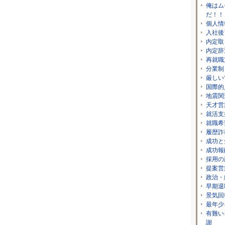
俺はム
だ！！
個人情
入社後
内定取
内定辞
再就職
分業制
厳しい
国際的
地震関
天才営
就活支
就職希
履歴詐
成功と
成功報
採用の
提案営
政治・
早期退
景気回
最年少
有難い
謝