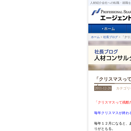
人材紹介会社への転職・就職を
ホーム
>
社長ブログ
> 「ク
「クリスマスっ
2011-12-26
カテゴリ
「クリスマスって残酷
毎年クリスマスが終わ
毎年１２月になると、
りがともる。