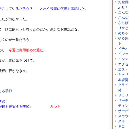
お金目
ぶせ！
過ごしているだろう？」 と思う後輩に何度も電話した。
こんな
こんな
ったが出なかった。
さらば
りがと
て一緒に飲もうと思ったのだが、余計なお世話だな。
めちゃ
やる気
おくのが一番だろう。
ト
イチオ
わり、
今週は御用納めの週だ。
インセ
インテ
うが、体に気をつけて。
エグゼ
エス・
接種に行かなきゃ。
キャリ
本姿勢
クライ
発
てる季節
サラリ
サーチ
季節
ティン
が最も充実する季節」
みつを
サービ
スカウ
スポー
ネコ