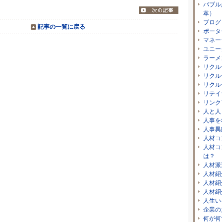
バブル
革）
ブログ
記事の一覧に戻る
ポータ
マネー
ユニー
ラーメ
リクル
リクル
リクル
リテイ
リンク
人と人
人事を
人事異
人材コ
人材コ
は？
人材派
人材紹
人材紹
人材紹
人生い
企業の
何が何