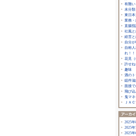
有難い
未分類
東日本
業務・
直腸指
社風と
経営と
自分が
自称人
れ！！
花見（
許せね
趣味
酒のト
鐚件滋
面接で
飛び込
鬼マネ
ＪＡＣ
2025年
2025年
2025年