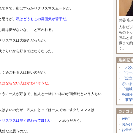
れてきて、街はすっかりクリスマスムードだ。
と思うが、
私はどうもこの雰囲気が苦手だ。
武谷 広
人材ビジ
お前は夢がないな」 と言われる。
らのトッ
強みとす
クリスマスは大好きだったが、
職まで約
く。
代ぐらいから好きではなくなった。
「パク
しく過ごせる人は良いのだが、
「ワー
「設立
ればならない人はかわいそうだ。
ざいま
「領域
ように一人が好きで、他人と一緒にいるのが面倒だという人もい
を細分
「事業
人はよいのだが、凡人にとっては一人で過ごすクリスマスは
WBC
クリスマスは早く終わってほしい」
と思うだろう。
おかげ
お金の
残酷だと思うのだ。