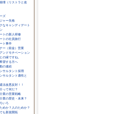
崩壊（リストラと改
ーズ
ジャー失格
クなキャンディデート
ン
ートの新人研修
ートの社員旅行
ート事件
ナー（前金）営業
アンドモチベーション
との縁ですね。
希望する方へ
動の連続
ンサルタント採用
ンサルタント適性と
遣法改悪反対！！
介って何だ？
介業の営業戦略
介業の歴史・未来？
ろいろ
ためか？人のためか？
でも新規開拓