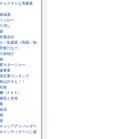
チャクチャな馬鹿者
報保護
フォロー
り消し
退
支援会社
と一気通貫（両面）制
営業だなー。
人材紹介
連
業マネージャー
援事業
望企業ランキング
称は許さん！！
失敗
酬（ＦＥＥ）
建前と本音
業
経済
職
復
キャリアアドバイザー
キャンディデートに感