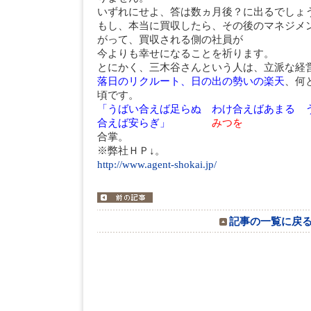
いずれにせよ、答は数ヵ月後？に出るでしょ
もし、本当に買収したら、その後のマネジメ
がって、買収される側の社員が
今よりも幸せになることを祈ります。
とにかく、三木谷さんという人は、立派な経
落日のリクルート、日の出の勢いの楽天
、何
頃です。
「うばい合えば足らぬ わけ合えばあまる 
合えば安らぎ」
みつを
合掌。
※弊社ＨＰ↓。
http://www.agent-shokai.jp/
記事の一覧に戻