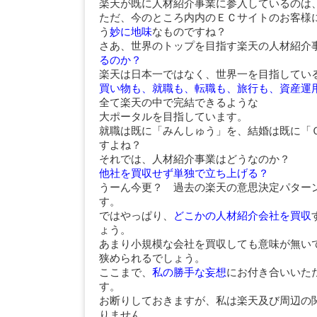
楽天が既に人材紹介事業に参入しているのは
ただ、今のところ内内のＥＣサイトのお客様
う
妙に地味
なものですね？
さあ、世界のトップを目指す楽天の人材紹介
るのか？
楽天は日本一ではなく、世界一を目指してい
買い物も、就職も、転職も、旅行も、資産運
全て楽天の中で完結できるような
大ポータルを目指しています。
就職は既に「みんしゅう」を、結婚は既に「
すよね？
それでは、人材紹介事業はどうなのか？
他社を買収せず単独で立ち上げる？
うーん今更？ 過去の楽天の意思決定パター
す。
ではやっぱり、
どこかの人材紹介会社を買収
ょう。
あまり小規模な会社を買収しても意味が無い
狭められるでしょう。
ここまで、
私の勝手な妄想
にお付き合いいた
す。
お断りしておきますが、私は楽天及び周辺の
りません。