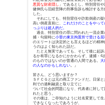
悪質な財産隠し
」であるとし、特別背任や
健伸氏ら旧経営陣の刑事告訴も検討する方
した。
それにしても、特別背任や詐欺倒産の疑
高い倒産直前に、
これだけのことをやって
っぷりは超人的だ。
過去、特別背任の罪に問われた一流企業
捕・勾留時に
小菅の東京拘置所で受ける屈
のエリートは決定的とも言えるほどの精神
うのはよく知られた話だ。
たとえ無実であっても、そして後に起訴
るか有罪になるかにかかわらず、逮捕・勾
のものではないのが普通の人間である。
大
の人なのかもしれない
。」
皆さん、どう思いますか？
ＳＦＣＧとは元の商工ファンドだ。日栄と
利での過剰融資と取り立てに
ついて社会的問題になり、代表者に対して
れたと思う。
その後は、ご存知のように社名変更して生
できなくなったであろうが、