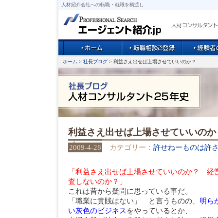
人材紹介会社への転職・就職を橋渡し
ホーム
>
社長ブログ
> 利益さえ出せば上場させていいのか？
利益さえ出せば上場させていいのか
2009-4-28
カテゴリー：
許せねーものは許
「利益さえ出せば上場させていいのか？ 経
査しないのか？」
これは昔から疑問に思っている事だ。
「職業に貴賎はない」 と言うものの、
明ら
い灰色のビジネス
をやっているとか、