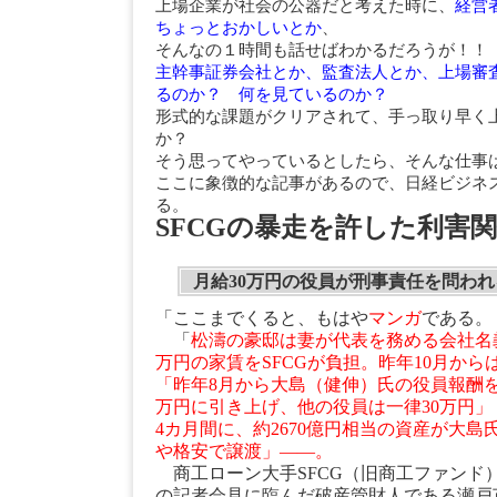
上場企業が社会の公器だと考えた時に、
経営
ちょっとおかしいとか
、
そんなの１時間も話せばわかるだろうが！！
主幹事証券会社とか、監査法人とか、上場審
るのか？ 何を見ているのか？
形式的な課題がクリアされて、手っ取り早く
か？
そう思ってやっているとしたら、そんな仕事
ここに象徴的な記事があるので、日経ビジネ
る。
SFCGの暴走を許した利害
月給30万円の役員が刑事責任を問わ
「ここまでくると、もはや
マンガ
である。
「
松濤の豪邸は妻が代表を務める会社名
万円の家賃をSFCGが負担。昨年10月からは
「昨年8月から大島（健伸）氏の役員報酬を月額
万円に引き上げ、他の役員は一律30万円
4カ月間に、約2670億円相当の資産が大
や格安で譲渡」――。
商工ローン大手SFCG（旧商工ファンド
の記者会見に臨んだ破産管財人である瀬戸