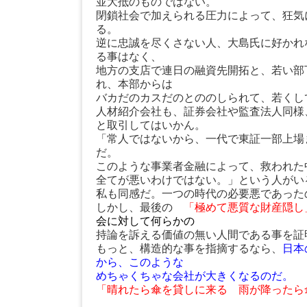
並大抵のものではない。
閉鎖社会で加えられる圧力によって、狂気
る。
逆に忠誠を尽くさない人、大島氏に好かれ
る事はなく、
地方の支店で連日の融資先開拓と、若い部
れ、本部からは
バカだのカスだのとののしられて、若くし
人材紹介会社も、証券会社や監査法人同様
と取引してはいかん。
「常人ではないから、一代で東証一部上場
だ。
このような事業者金融によって、救われた
全てが悪いわけではない。」という人がい
私も同感だ。一つの時代の必要悪であった
しかし、最後の
「極めて悪質な財産隠し
会に対して何らかの
持論を訴える価値の無い人間である事を証
もっと、構造的な事を指摘するなら、
日本
から、このような
めちゃくちゃな会社が大きくなるのだ。
「晴れたら傘を貸しに来る 雨が降ったら