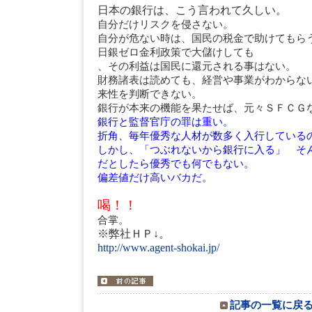
日本の銀行は、こう言われて久しい。
自分だけリスクを侵さない。
自分が危ない時は、国民の税金で助けてもら
日銀ゼロ金利政策で大儲けしても
、その利益は国民に還元される事はない。
財務諸表は読めても、経営や事業がわからな
来性を判断できない。
銀行が本来の機能を果たせば、元々ＳＦＣＧ
銀行と監督官庁の罪は重い。
折角、毎年優秀な人材が数多く入行している
しかし、「つぶれないから銀行に入る」 そ
だとしたら優秀でも何でもない。
偏差値だけ高いバカだ。
喝！！
合掌。
※弊社ＨＰ↓。
http://www.agent-shokai.jp/
記事の一覧に戻