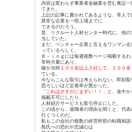
内容は変わらず事業者金融業を営む東証一
てきた。
上記の記事に書かれてあるような、常人で
異常な企業を一部上場までに
できるのだろう。
昔、リクルート人材センター時代に、他の
当していた。
まだ、ベンチャー企業と言えるワンマン企
っているらしく、
Ｂ－ｉｎｇには毎週複数ページ掲載するわ
常時大量にあり、
確か当時
１００名以上入社して、１００名
ている。
今ならこんな取引は考えられない。即刻取
恐ろしいほど定着率が悪かった。
「これはさすがにまずい！！」
と、途中か
掲載不可にしたり、
人材紹介サービスも取引停止にした。
この頃から、退職者の理由を聞くと、代表
行くつくのだ。
私もこの会社の複数の経営幹部の転職相談
島氏への恐れや忠誠心は