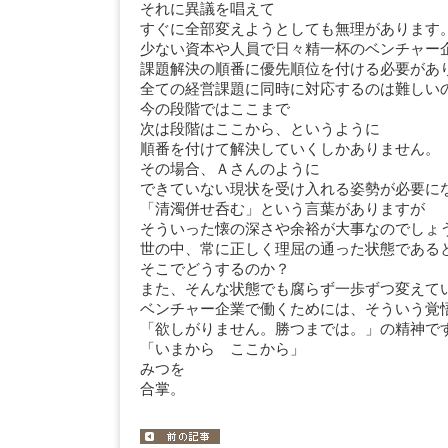
それに異議を唱えて
すぐに全部変えようとしても無理があります
少ない資本や人員で日々精一杯のベンチャー
課題解決の順番に優先順位を付ける必要があ
全ての経営課題に同時に対応するのは難しい
今の段階ではここまで
次は段階はここから、というように
順番を付けて解決していくしかありません。
その場合、Ａさんのように
できていない現状を受け入れる姿勢が必要に
「清濁併せ呑む」という言葉がありますが
そういった懐の深さや余裕が大事なのでしょ
世の中、常に正しく理屈の通った状態である
そこでどうするのか？
また、そんな状態でも腐らず一歩ずつ変えて
ベンチャー企業で働くためには、そういう覚
「欲しがりません。勝つまでは。」の精神で
「いまから こ
みつを
合掌。