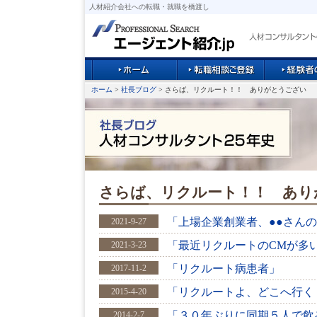
人材紹介会社への転職・就職を橋渡し
ホーム
>
社長ブログ
> さらば、リクルート！！ ありがとうござい
さらば、リクルート！！ あり
「上場企業創業者、●●さん
2021-9-27
「最近リクルートのCMが多
2021-3-23
「リクルート病患者」
2017-11-2
「リクルートよ、どこへ行く
2015-4-20
「３０年ぶりに同期５人で飲
2014-2-7