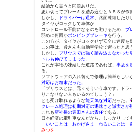
いた。
結論から言うと問題ありだ。
思い切ってブレーキを踏み込むとＡＢＳが作
しかし、
ドライバーは通常
、路面凍結したり
タイヤがロックして車体が
コントロール不能になるのを避けるため、
ブ
弱めに何回か
ポンピングブレーキ
を行う。
この方が、タイヤがロックせず安全に速度を
この事は、皆さんも自動車学校で習ったと思
しかし、
プリウスでは強く踏み込まなかった
トルも伸びてしまった。
これが本物の凍結した道路であれば、
事故を
る。
ソフトウェアの入れ替えで修理は簡単らしい
対応はお粗末だった。
「プリウスとは、元々そういう車です。ドラ
りこなせない人もいるのでしょう？」
とも受け取れるような
能天気な対応
だった。
クレーム処理は初期対応の迅速さと誠実さが
これも
新社長の豊田さんの責任
である。
日本経済の牽引車なんだから、しっかりして
「いいことは おかげさま わるいことは
みつを