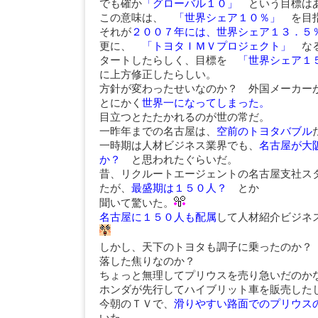
でも確か
「グローバル１０」
という目標はあ
この意味は、
「世界シェア１０％」
を目指
それが
２００７年には、世界シェア１３．
更に、
「トヨタＩＭＶプロジェクト」
なる
タートしたらしく、目標を
「世界シェア１
に上方修正したらしい。
方針が変わったせいなのか？ 外国メーカ
とにかく
世界一になってしまった。
目立つとたたかれるのが世の常だ。
一昨年までの名古屋は、
空前のトヨタバブル
一時期は人材ビジネス業界でも、
名古屋が大
か？
と思われたぐらいだ。
昔、リクルートエージェントの名古屋支社ス
たが、
最盛期は１５０人？
とか
聞いて驚いた。
名古屋に１５０人も配属
して人材紹介ビジネ
しかし、天下のトヨタも調子に乗ったのか？
落した焦りなのか？
ちょっと無理してプリウスを売り急いだのか
ホンダが先行してハイブリット車を販売した
今朝のＴＶで、
滑りやすい路面でのプリウス