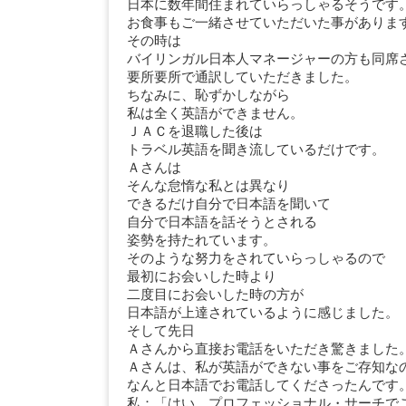
日本に数年間住まれていらっしゃるそうです
お食事もご一緒させていただいた事がありま
その時は
バイリンガル日本人マネージャーの方も同席
要所要所で通訳していただきました。
ちなみに、恥ずかしながら
私は全く英語ができません。
ＪＡＣを退職した後は
トラベル英語を聞き流しているだけです。
Ａさんは
そんな怠惰な私とは異なり
できるだけ自分で日本語を聞いて
自分で日本語を話そうとされる
姿勢を持たれています。
そのような努力をされていらっしゃるので
最初にお会いした時より
二度目にお会いした時の方が
日本語が上達されているように感じました。
そして先日
Ａさんから直接お電話をいただき驚きました
Ａさんは、私が英語ができない事をご存知な
なんと日本語でお電話してくださったんです
私：「はい。プロフェッショナル・サーチで