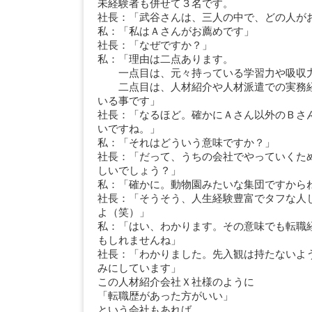
未経験者も併せて３名です。
社長：「武谷さんは、三人の中で、どの人が
私：「私はＡさんがお薦めです」
社長：「なぜですか？」
私：「理由は二点あります。
一点目は、元々持っている学習力や吸収力
二点目は、人材紹介や人材派遣での実務経
いる事です」
社長：「なるほど。確かにＡさん以外のＢさ
いですね。」
私：「それはどういう意味ですか？」
社長：「だって、うちの会社でやっていくた
しいでしょう？」
私：「確かに。動物園みたいな集団ですから
社長：「そうそう、人生経験豊富でタフな人
よ（笑）」
私：「はい、わかります。その意味でも転職
もしれませんね」
社長：「わかりました。先入観は持たないよ
みにしています」
この人材紹介会社Ｘ社様のように
「転職歴があった方がいい」
という会社もあれば