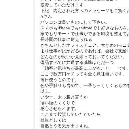
投資していただけます。
下記、内定された方へのメッセージをご覧く
Aさん
パソコンは良いものにして下さい。
スマホもiPhoneでもandroidでも好きなものを
家でもリモートで仕事ができる環境を整えて
長時間の仕事に耐えられる
きちんとしたオフィスチェア、大きめのモニ
より仕事がはかどるのであれば、会社で支給
どんなのが良いか見繕っておいてください。
備品すべてに共通する基準はただ一つ、
「効率と気持ちが最高に上がること」 です
ここで数万円ケチっても全く意味無いです。
毎日使うものです。
色や手触りも含めて、一番しっくりくるもの
以上。
いやー、太っ腹と言うか
凄い腹のくくりで
感心させられます。
ここまで投資していただいたら
社員としては
自然とやる気が出ますね。