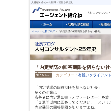
人材紹介会社への転職・就職を橋渡し
ホーム
>
社長ブログ
> 「内定受諾の回答期限を切らない社長」
「内定受諾の回答期限を切らない社
2023-1-26
カテゴリー：
有難いクライアン
「内定受諾の回答期限を切らない社長」
多くの企業は
応募者に内定通知書（オファーレター）を渡
「１週間以内に回答してください」 という
内定受諾の回答期限を切りますよね。