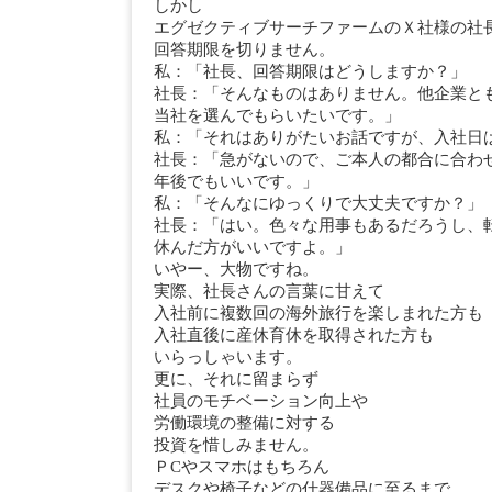
しかし
エグゼクティブサーチファームのＸ社様の社
回答期限を切りません。
私：「社長、回答期限はどうしますか？」
社長：「そんなものはありません。他企業と
当社を選んでもらいたいです。」
私：「それはありがたいお話ですが、入社日
社長：「急がないので、ご本人の都合に合わ
年後でもいいです。」
私：「そんなにゆっくりで大丈夫ですか？」
社長：「はい。色々な用事もあるだろうし、
休んだ方がいいですよ。」
いやー、大物ですね。
実際、社長さんの言葉に甘えて
入社前に複数回の海外旅行を楽しまれた方も
入社直後に産休育休を取得された方も
いらっしゃいます。
更に、それに留まらず
社員のモチベーション向上や
労働環境の整備に対する
投資を惜しみません。
ＰCやスマホはもちろん
デスクや椅子などの什器備品に至るまで