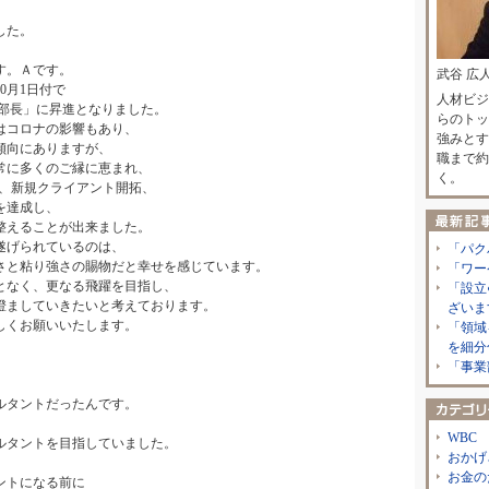
した。
す。Ａです。
武谷 広
0月1日付で
人材ビジ
「部長」に昇進となりました。
らのトッ
はコロナの影響もあり、
強みとす
傾向にありますが、
職まで約
常に多くのご縁に恵まれ、
く。
上、新規クライアント開拓、
を達成し、
整えることが出来ました。
遂げられているのは、
「パク
さと粘り強さの賜物だと幸せを感じています。
「ワー
となく、更なる飛躍を目指し、
「設立
澄ましていきたいと考えております。
ざいま
しくお願いいたします。
「領域
を細分
「事業
ルタントだったんです。
WBC
ルタントを目指していました。
おかげ
お金の
ントになる前に