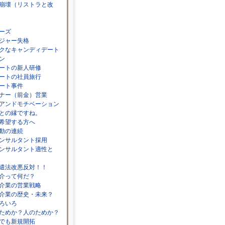
崩壊（リストラと改
ーズ
ジャー失格
クなキャンディデート
ン
ートの新人研修
ートの社員旅行
ート事件
ナー（前金）営業
アンドモチベーション
との縁ですね。
希望する方へ
動の連続
ンサルタント採用
ンサルタント適性と
遣法改悪反対！！
介って何だ？
介業の営業戦略
介業の歴史・未来？
ろいろ
ためか？人のためか？
でも新規開拓