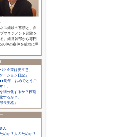
人
ネス経験の蓄積と、自
プマネジメント経験を
る。経営幹部から専門
500件の案件を成功に導
パク企業は要注意」
ケーション日記」
●●周年、おめでとうご
す！」
を細分化するか？役割
化するか？」
部長失格」
さん
ためか？人のためか？