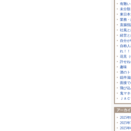
有難い
未分類
東日本
業務・
直腸指
社風と
経営と
自分が
自称人
れ！！
花見（
許せね
趣味
酒のト
鐚件滋
面接で
飛び込
鬼マネ
ＪＡＣ
2025年
2025年
2025年