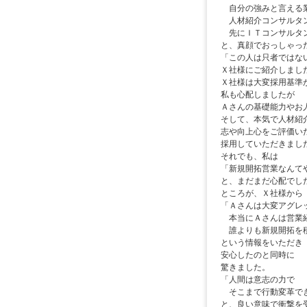
自分の強みと言える業
人材紹介コンサルタ
先にＩＴコンサルタ
と、真顔でおっしゃっ
「この人は只者ではな
Ｘ社様にご紹介しまし
Ｘ社様は大変採用基準
私も心配しましたが
Ａさんの基礎能力やお
そして、本気で人材紹
志や向上心をご評価い
採用していただきまし
それでも、私は
「新規開拓営業なんて
と、まだまだ心配でし
ところが、Ｘ社様から
「Ａさんは大変アグレ
本当にＡさんは営業経
誰よりも新規開拓を積
という情報をいただき
安心したのと同時に
驚きました。
「人間は意志の力で
そこまで行動変革で
と、良い意味で衝撃を