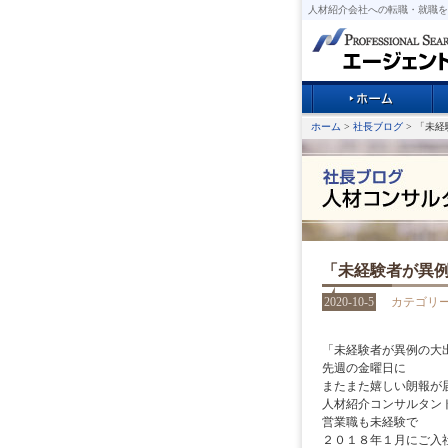
人材紹介会社への転職・就職を
ホーム
>
社長ブログ
> 「未
「未経験者が異
2020-10-5
カテゴリ
「未経験者が異例の大
先週の金曜日に
またまた嬉しい朗報が
人材紹介コンサルタン
営業職も未経験で
２０１８年１月にご入