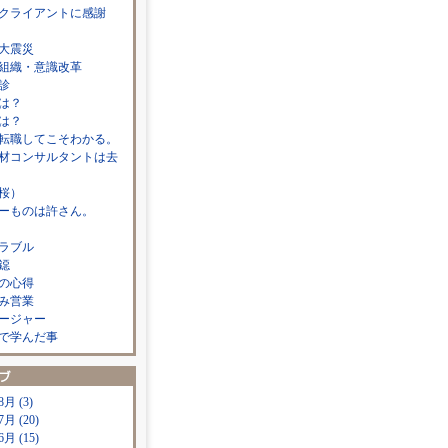
クライアントに感謝
大震災
組織・意識改革
診
は？
は？
転職してこそわかる。
材コンサルタントは去
桜）
ーものは許さん。
ラブル
鐚
の心得
み営業
ージャー
で学んだ事
8月 (3)
7月 (20)
6月 (15)