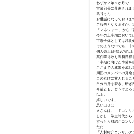
わずか２年９か月で
営業部長に昇進されま
武谷さん
お世話になっておりま
ご報告となりますが、1
「マネジャー 」から
今年の上半期において
市場全体としては鈍化
そのような中でも、非
個人売上目標120%以
案件獲得数も当初目標
下半期に向けた準備を
ここまでの成果を成し
周囲のメンバーの秀逸
この喜びに甘んじるこ
自分自身を磨き、研ぎ
今後とも、どうぞよろ
以上。
嬉しいです。
思い出せば
Ａさんは、ＩＴコンサ
しかし、学生時代から
ずっと人材紹介コンサ
ただ
「人材紹介コンサルタ