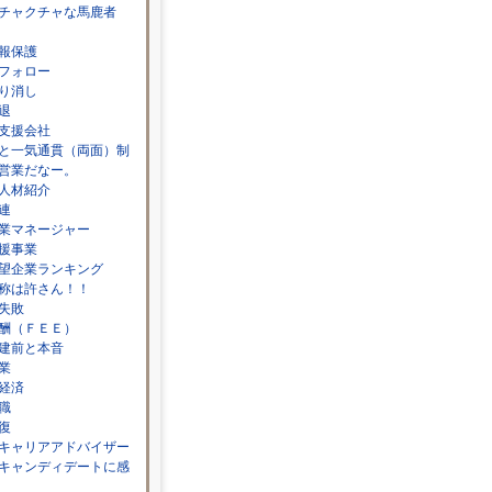
チャクチャな馬鹿者
報保護
フォロー
り消し
退
支援会社
と一気通貫（両面）制
営業だなー。
人材紹介
連
業マネージャー
援事業
望企業ランキング
称は許さん！！
失敗
酬（ＦＥＥ）
建前と本音
業
経済
職
復
キャリアアドバイザー
キャンディデートに感