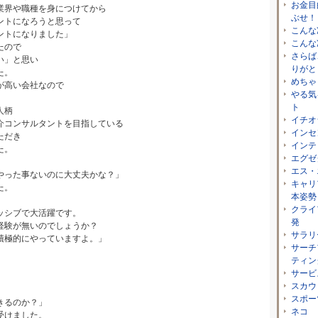
お金目
界や職種を身につけてから
ぶせ！
ントになろうと思って
こんな
ントになりました」
こんな
たので
さらば
い」と思い
りがと
た。
めちゃ
が高い会社なので
やる気
ト
人柄
イチオ
介コンサルタントを目指している
インセ
ただき
インテ
た。
エグゼ
エス・
やった事ないのに大丈夫かな？」
キャリ
た。
本姿勢
クライ
ッシブで大活躍です。
発
験が無いのでしょうか？
サラリ
極的にやっていますよ。」
サーチ
ティン
サービ
スカウ
スポー
きるのか？」
ネコ
受けました。