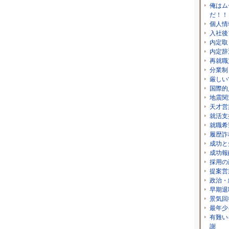
俺はム
だ！！
個人情
入社後
内定取
内定辞
再就職
分業制
厳しい
国際的
地震関
天才営
就活支
就職希
履歴詐
成功と
成功報
採用の
提案営
政治・
早期退
景気回
最年少
有難い
謝