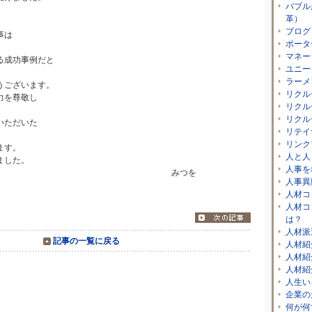
バブル
革）
ブログ
事は
ポータ
マネー
る成功事例だと
ユニー
ラーメ
うございます。
リクル
力を尊敬し
リクル
リクル
いただいた
リテイ
リンク
ます。
人と人
ました。
人事を
げさん」 みつを
人事異
人材コ
人材コ
は？
人材派
記事の一覧に戻る
人材紹
人材紹
人材紹
人生い
企業の
何が何