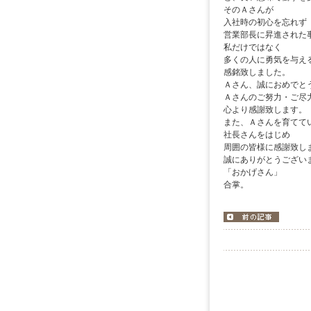
そのＡさんが
入社時の初心を忘れず
営業部長に昇進された
私だけではなく
多くの人に勇気を与え
感銘致しました。
Ａさん、誠におめでと
Ａさんのご努力・ご尽
心より感謝致します。
また、Ａさんを育てて
社長さんをはじめ
周囲の皆様に感謝致し
誠にありがとうござい
「おか
合掌。