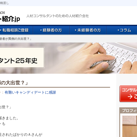
橋渡し
経験者が異例の大出世？」
例の大出世？」
ー：
有難いキャンディデートに感謝
出世？」
届きました。
トも
社されたばかりのＡさんが