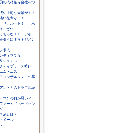
的の人材紹介会社をつ
！
凄い上司や先輩が！！
凄い後輩が！！
、リクルート！！ あ
うござい
くちゃなＴＥＬアポ
を引き出すマネジメン
シ求人
ンティブ制度
リジェンス
クティブサーチ時代
エム・エス
アコンサルタントの基
アントとのトラブル続
ーマンの何が悪い？
ファーム（ヘッドハン
グ）
ス業とは？
トメール
ツ