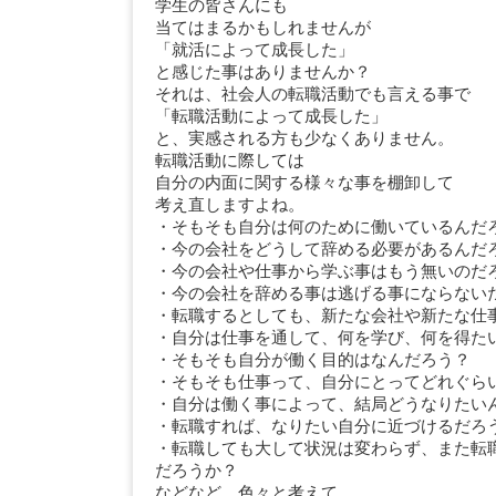
学生の皆さんにも
当てはまるかもしれませんが
「就活によって成長した」
と感じた事はありませんか？
それは、社会人の転職活動でも言える事で
「転職活動によって成長した」
と、実感される方も少なくありません。
転職活動に際しては
自分の内面に関する様々な事を棚卸して
考え直しますよね。
・そもそも自分は何のために働いているんだ
・今の会社をどうして辞める必要があるんだ
・今の会社や仕事から学ぶ事はもう無いのだ
・今の会社を辞める事は逃げる事にならない
・転職するとしても、新たな会社や新たな仕
・自分は仕事を通して、何を学び、何を得た
・そもそも自分が働く目的はなんだろう？
・そもそも仕事って、自分にとってどれぐら
・自分は働く事によって、結局どうなりたい
・転職すれば、なりたい自分に近づけるだろ
・転職しても大して状況は変わらず、また転
だろうか？
などなど、色々と考えて