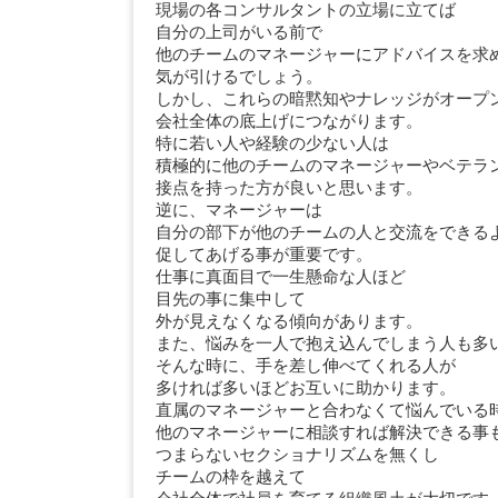
現場の各コンサルタントの立場に立てば
自分の上司がいる前で
他のチームのマネージャーにアドバイスを求
気が引けるでしょう。
しかし、これらの暗黙知やナレッジがオープ
会社全体の底上げにつながります。
特に若い人や経験の少ない人は
積極的に他のチームのマネージャーやベテラ
接点を持った方が良いと思います。
逆に、マネージャーは
自分の部下が他のチームの人と交流をできる
促してあげる事が重要です。
仕事に真面目で一生懸命な人ほど
目先の事に集中して
外が見えなくなる傾向があります。
また、悩みを一人で抱え込んでしまう人も多
そんな時に、手を差し伸べてくれる人が
多ければ多いほどお互いに助かります。
直属のマネージャーと合わなくて悩んでいる
他のマネージャーに相談すれば解決できる事
つまらないセクショナリズムを無くし
チームの枠を越えて