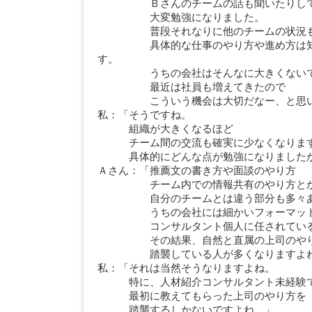
Ｂさんのチームの話も聞いたりし
大変勉強になりました。
普段それなりに他のチームの状況も社
具体的な仕事のやり方や進め方は知ら
す。
うちの会社はそんなに大きくないで
最近は社員も増えてきたので
こういう機会は大切だなー、と思い
私：「そうですね。
組織が大きくなるほど
チーム間の交流も確実に少なくなりま
具体的にどんな点が勉強になりました
Ａさん：「推薦文の書き方や面談のやり方
チーム内での情報共有のやり方と
自分のチームとは違う部分も多々あ
うちの会社には細かいフォーマットや
コンサルタント個人に任されている部
その結果、自然と直属の上司のやり
踏襲している人が多くなりますよね
私：「それは当然そうなりますよね。
特に、人材紹介コンサルタント未経験で
最初に教えてもらった上司のやり方を
踏襲するしかないですよね。」