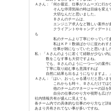
Ａさん：「何か最近、仕事がスムーズに行か
そんな停滞気味の時は目線を変えて
大切なんだと思いました。
Ｂさんのチームは、
エンジニア求人など難しい案件が多
クライアントやキャンディデートに対
も
私のチームより丁寧にやっていて参
私はＫＰＩ数値ばかりに捉われす
仕事が雑になっていたと思いました
私：「Ａさんのように若くて経験が少ない内
数をこなす事も大切ですよね。
でも、Ｂさんのように一つ一つの案件
丁寧に取り組む事も意識すれば
自然に結果も出るようになりますよ。
Ａさん：「はい、おっしゃる通りだと思いま
これからも時々、Ｂさんだけでは
他のチームのマネージャーの話を聞
自分の仕事のやり方や視野も広げた
社内情報共有が盛んに見えても
各チーム内での具体的な仕事のやり方など詳
あまり共有されてない事が多いですね。