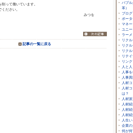
バブル
を削って働いています。
革）
でください。
ブログ
げさん」 みつを
ポータ
マネー
ユニー
ラーメ
リクル
記事の一覧に戻る
リクル
リクル
リテイ
リンク
人と人
人事を
人事異
人材コ
人材コ
は？
人材派
人材紹
人材紹
人材紹
人生い
企業の
何が何