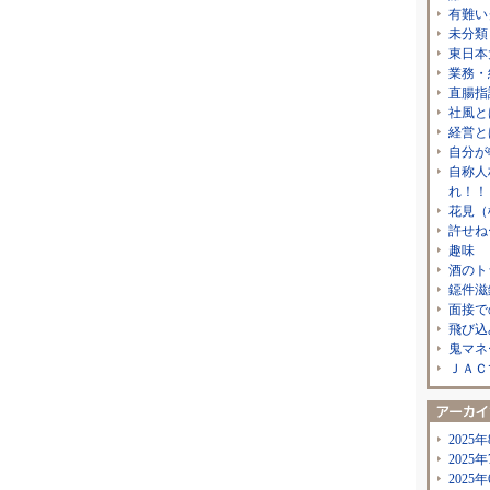
有難い
未分類
東日本
業務・
直腸指
社風と
経営と
自分が
自称人
れ！！
花見（
許せね
趣味
酒のト
鐚件滋
面接で
飛び込
鬼マネ
ＪＡＣ
2025年
2025年
2025年