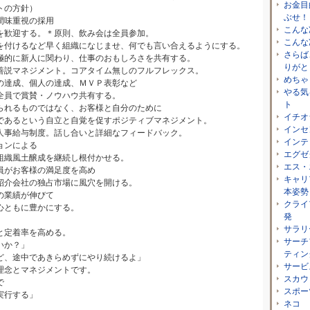
お金目
トの方針）
ぶせ！
間味重視の採用
こんな
を歓迎する。＊原則、飲み会は全員参加。
こんな
を付けるなど早く組織になじませ、何でも言い合えるようにする。
さらば
極的に新人に関わり、仕事のおもしろさを共有する。
りがと
善説マネジメント。コアタイム無しのフルフレックス。
めちゃ
の達成、個人の達成、ＭＶＰ表彰など
やる気
員で賞賛・ノウハウ共有する。
ト
られるものではなく、お客様と自分のために
イチオ
あるという自立と自覚を促すポジティブマネジメント。
インセ
人事給与制度。話し合いと詳細なフィードバック。
インテ
ョンによる
エグゼ
組織風土醸成を継続し根付かせる。
エス・
員がお客様の満足度を高め
キャリ
紹介会社の独占市場に風穴を開ける。
本姿勢
の業績が伸びて
クライ
心ともに豊かにする。
発
サラリ
と定着率を高める。
サーチ
いか？」
ティン
ど、途中であきらめずにやり続けるよ」
サービ
理念とマネジメントです。
スカウ
で
スポー
実行する」
ネコ