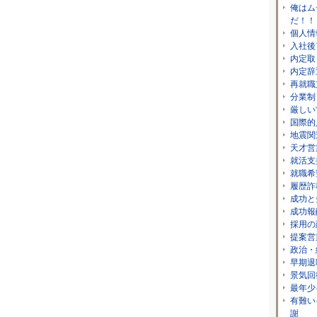
俺はム
だ！！
個人情
入社後
内定取
内定辞
再就職
分業制
厳しい
国際的
地震関
天才営
就活支
就職希
履歴詐
成功と
成功報
採用の
提案営
政治・
早期退
景気回
最年少
有難い
謝