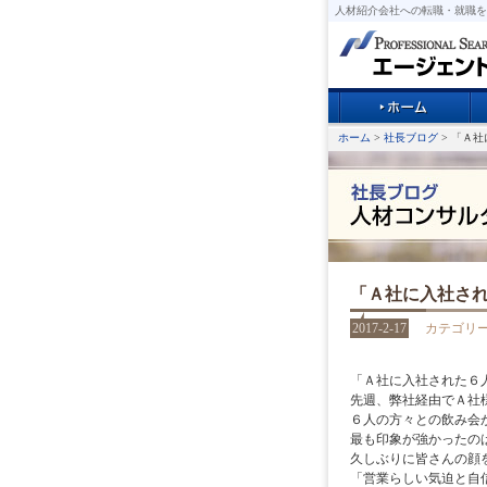
人材紹介会社への転職・就職を
ホーム
>
社長ブログ
> 「Ａ
「Ａ社に入社さ
2017-2-17
カテゴリ
「Ａ社に入社された６
先週、弊社経由でＡ社
６人の方々との飲み会
最も印象が強かったの
久しぶりに皆さんの顔
「営業らしい気迫と自