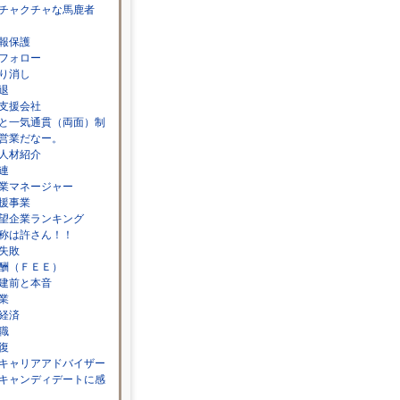
チャクチャな馬鹿者
報保護
フォロー
り消し
退
支援会社
と一気通貫（両面）制
営業だなー。
人材紹介
連
業マネージャー
援事業
望企業ランキング
称は許さん！！
失敗
酬（ＦＥＥ）
建前と本音
業
経済
職
復
キャリアアドバイザー
キャンディデートに感