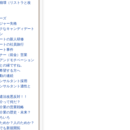
崩壊（リストラと改
ーズ
ジャー失格
クなキャンディデート
ン
ートの新人研修
ートの社員旅行
ート事件
ナー（前金）営業
アンドモチベーション
との縁ですね。
希望する方へ
動の連続
ンサルタント採用
ンサルタント適性と
遣法改悪反対！！
介って何だ？
介業の営業戦略
介業の歴史・未来？
ろいろ
ためか？人のためか？
でも新規開拓