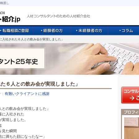
橋渡し
社に入社された６人との飲み会が実現しました」
れた６人との飲み会が実現しました」
ー：
有難いクライアントに感謝
人との飲み会が実現しました」
様に入社された
が実現しました。
は
を見た瞬間
信に満ちた顔になったなー」