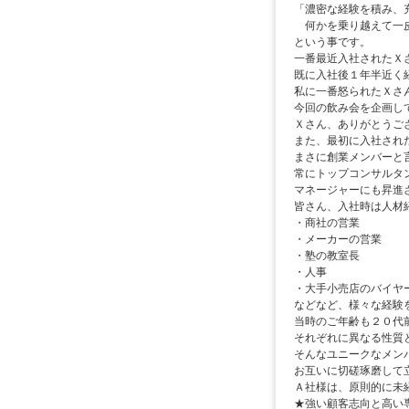
「濃密な経験を積み、
何かを乗り越えて一皮
という事です。
一番最近入社されたＸ
既に入社後１年半近く
私に一番怒られたＸさ
今回の飲み会を企画し
Ｘさん、ありがとうご
また、最初に入社され
まさに創業メンバーと
常にトップコンサルタ
マネージャーにも昇進
皆さん、入社時は人材
・商社の営業
・メーカーの営業
・塾の教室長
・人事
・大手小売店のバイヤ
などなど、様々な経験
当時のご年齢も２０代
それぞれに異なる性質
そんなユニークなメン
お互いに切磋琢磨して
Ａ社様は、原則的に未
★強い顧客志向と高い