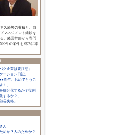
人
ネス経験の蓄積と、自
プマネジメント経験を
る。経営幹部から専門
500件の案件を成功に導
パク企業は要注意」
ケーション日記」
●●周年、おめでとうご
す！」
を細分化するか？役割
化するか？」
部長失格」
さん
ためか？人のためか？