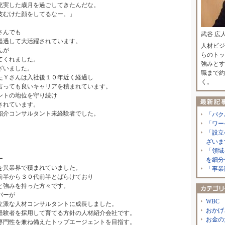
充実した歳月を過ごしてきたんだな。
むけた顔をしてるなー。」
さんでも
武谷 広
経過して大活躍されています。
人材ビジ
んが
らのトッ
てくれました。
強みとす
ざいました。
職まで約
たＹさんは入社後１０年近く経過し
く。
言っても良いキャリアを積まれています。
ントの地位を守り続け
されています。
紹介コンサルタント未経験者でした。
「パク
「ワー
「設立
ざいま
「領域
ー
を細分
を異業界で積まれていました。
「事業
前半から３０代前半とばらけており
と強みを持った方々です。
バーが
WBC
立派な人材コンサルタントに成長しました。
おかげ
経験者を採用して育てる方針の人材紹介会社です。
お金の
専門性を兼ね備えたトップエージェントを目指す。