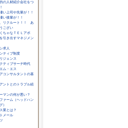
的の人材紹介会社をつ
！
凄い上司や先輩が！！
凄い後輩が！！
、リクルート！！ あ
うござい
くちゃなＴＥＬアポ
を引き出すマネジメン
シ求人
ンティブ制度
リジェンス
クティブサーチ時代
エム・エス
アコンサルタントの基
アントとのトラブル続
ーマンの何が悪い？
ファーム（ヘッドハン
グ）
ス業とは？
トメール
ツ