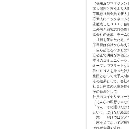
（採用及びマネジメン
①人間性と言うより人
②既存社員全員で新人
③新人にニックネーム
④徹底したＯＪＴ。積
⑤外向き顧客志向の性
⑥会社の達成、チーム
社員を褒めたたえ、全
⑦目標は会社から与え
自ら超えるべきもので
⑧公正で明確な評価と
本音のコミュニケーシ
オープンでフラットな
強いＤＮＡを持った社
集団となって大手人材
その結果として、会社
社員と家族の人生を物
その結果として
社員のロイヤリティー
「そんなの理想じゃな
「うん、その通りだけ
という、ぶれない経営
「志」 だけではダメ
「志を捨てないで継続
それが大切ですね。