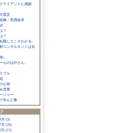
クライアントに感謝
大震災
組織・意識改革
診
は？
は？
転職してこそわかる。
材コンサルタントは去
桜）
ーものは許さん。
ラブル
鐚
の心得
み営業
ージャー
で学んだ事
8月 (3)
7月 (20)
6月 (15)