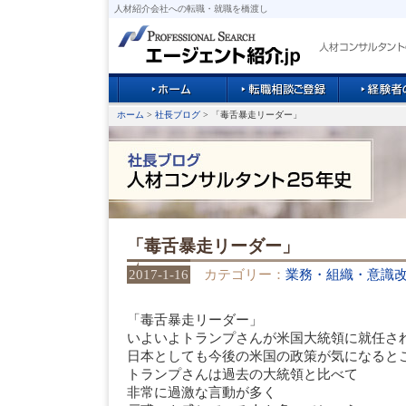
人材紹介会社への転職・就職を橋渡し
ホーム
>
社長ブログ
> 「毒舌暴走リーダー」
「毒舌暴走リーダー」
2017-1-16
カテゴリー：
業務・組織・意識
「毒舌暴走リーダー」
いよいよトランプさんが米国大統領に就任さ
日本としても今後の米国の政策が気になると
トランプさんは過去の大統領と比べて
非常に過激な言動が多く