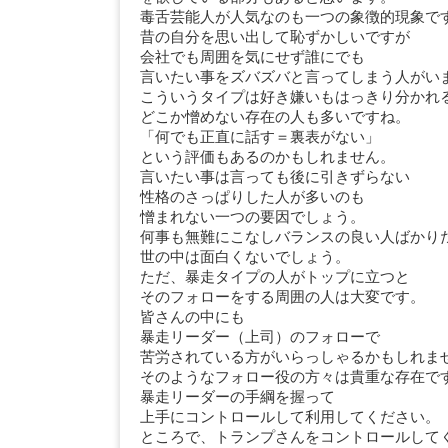
毒舌芸能人が人気なのも一つの象徴的現象で
昔の自分を思い出して恥ずかしいですが
会社でも周囲を気にせず誰にでも
言いたい事をズバズバと言ってしまう人がい
こういうタイプは好き嫌いもはっきり分かれ
どこか憎めない存在の人も多いですね。
「何でも正直に話す＝裏表がない」
という評価もあるのかもしれません。
言いたい事は言っても後に引きずらない
性格のさっぱりした人が多いのも
憎まれない一つの要因でしょう。
何事も無難にこなしバランスの良い人ばかり
世の中は面白くないでしょう。
ただ、暴走タイプの人がトップに立つと
そのフォローをする周囲の人は大変です。
皆さんの中にも
暴走リーダー（上司）のフォローで
苦労されている方がいらっしゃるかもしれま
そのようなフォロー役の方々は貴重な存在で
暴走リーダーの手綱を握って
上手にコントロールして利用してください。
ところで、トランプさんをコントロールして