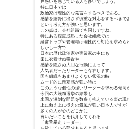
戸惑いを感じている人も多いでしょう。
特に日本では
政治家は理性的な発言をするべきである。
感情を露骨に出さず慎重な対応をするべきで
という考え方が強いと思います。
この点は、会社組織でも同じですね。
特にある程度成熟した会社組織では
経営トップや管理職は理性的な対応を求めら
しかし一方で
日本の歴代政治家や実業家の中にも
歯に衣着せぬ毒舌や
感情を隠さぬ大胆な行動によって
人気者だったリーダーも存在します。
国も組織もあまりよくない状況の時
ムード的に閉塞感が強い時は
このような個性の強いリーダーを求める傾向
今回の大統領選挙の結果も
米国が深刻な問題を数多く抱えている事の現
上に倣え上に従えの気風が強い日本人ですが
多くの人が心のどこかに
言いたいことを代弁してくれる
「毒舌暴走リーダー」
を欲している部分もあると思います。