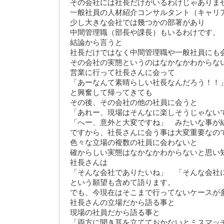
その会社には社長だけがいるわけじゃありま
一般社員の人材紹介コンサルタント（キャリ
少し大きな会社では幾つかの部署があり
中間管理職（部長や課長）もいるわけです。
結論から言うと
社長だけではなく中間管理職や一般社員にも
その会社の実態というのはなかなかわからな
営業に行って社長さんに会って
「あーなんて素晴らしい社長なんだろう！！
と興奮して帰ってきても
その後、その会社の他の社員に会うと
「あれー、現場はそんなに楽しそうじゃない
「へー、意外と大変ですね」 みたいな事が
ですから、社長さんに会う事は大変重要なの
色々な立場の複数の社員に会わないと
確からしい実態はなかなかわからないと思い
社長さんは
「そんな会社でありたいね」 「そんな会社
という願望も含めて語ります。
でも、今現在はそこまで行ってないケースが
社長さんの立場だから語る事と
現場の社員だから語る事と
「両方に聞き耳を立てておかないとミスマッ