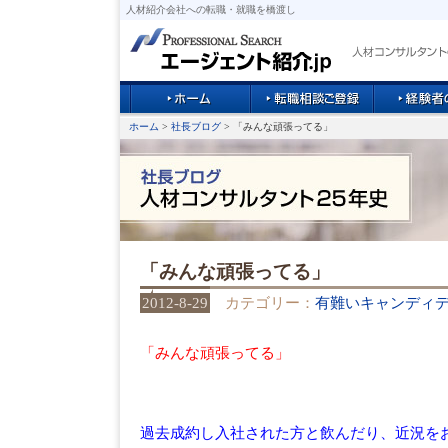
人材紹介会社への転職・就職を橋渡し
ホーム
>
社長ブログ
> 「みんな頑張ってる」
「みんな頑張ってる」
2012-8-29
カテゴリー：
有難いキャンディ
「みんな頑張ってる」
過去成約し入社された方と飲んだり、近況を