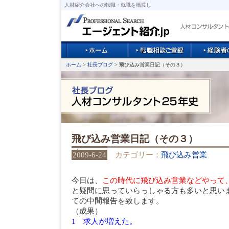
人材紹介会社への転職・就職を橋渡し
ホーム
>
社長ブログ
> 飛び込み営業日記（その３）
飛び込み営業日記（その３）
2009-6-24
カテゴリー：
飛び込み営業
今日は、
この時代に飛び込み営業などやって
と疑問に思っていらっしゃる方も多いと思い
ての中間報告を致します。
（成果）
1 求人が増えた。