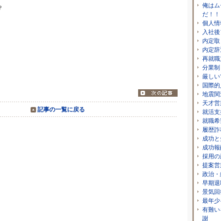
俺はム
？
だ！！
個人情
入社後
内定取
内定辞
春
再就職
分業制
厳しい
国際的
地震関
天才営
記事の一覧に戻る
就活支
就職希
履歴詐
成功と
成功報
採用の
提案営
政治・
早期退
景気回
最年少
有難い
謝