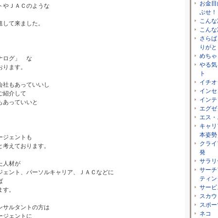
お金目
トやＪＡＣのような
ぶせ！
こんな
進して来ました。
こんな
で
さらば
りがと
めちゃ
ナログ」 な
やる気
おります。
ト
イチオ
会社もあっていいし
インセ
ご紹介して
インテ
もあっていいと
エグゼ
エス・
キャリ
本姿勢
ージェントも
クライ
と考えております。
発
サラリ
た人材が
サーチ
ジェント、パーソルキャリア、ＪＡＣなどに
ティン
ば
サービ
ます。
スカウ
スポー
ンサルタントの方は
ネコ
ージェントに