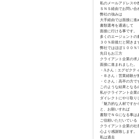
私のメールアドレスや
ＳＮＳ経由でお問い合
弊社の強みは
大手経由では面接に進
書類選考を通過して
面接に行ける事です。
多くのエージェントの
３０％前後だと聞きま
弊社ではほぼ１００％
先日もお三方
クライアント企業の求
面接に進まれました。
・Aさん：エグゼクテ
・Ｂさん：営業経験が
・Ｃさん：高卒の方で
このような結果となる
私がクライアント企業
ダイレクトにやり取り
「魅力的な人材ですか
と、お願いすれば
書類でＮＧになる事は
ご信頼いただいている
クライアント企業の社
心より感謝致します。
私は過去