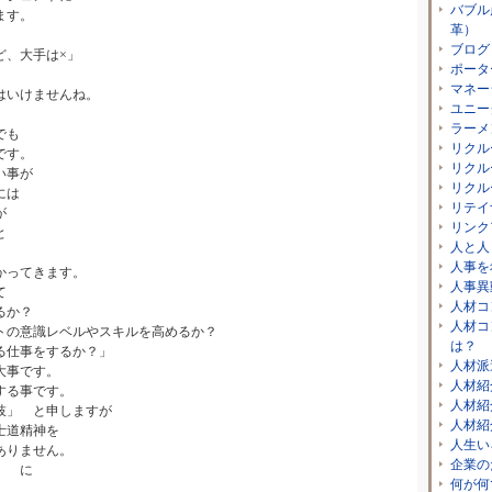
バブル
ます。
革）
ブログ
ど、大手は×」
ポータ
マネー
はいけませんね。
ユニー
ラーメ
でも
リクル
です。
リクル
い事が
リクル
には
リテイ
が
リンク
と
人と人
人事を
かってきます。
人事異
て
人材コ
るか？
人材コ
トの意識レベルやスキルを高めるか？
は？
る仕事をするか？」
人材派
大事です。
人材紹
する事です。
人材紹
枝」 と申しますが
人材紹
士道精神を
人生い
ありません。
企業の
」 に
何が何