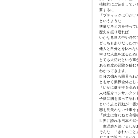
積極的にご紹介してい
要するに
「ブティックは〇だけ
というような
狭量な考え方を持って
歴史を振り返れば
いかなる世の中や時代
どっちもありだったの
他人と自分とを比べな
幸せな人生を送るため
とても大切だという事
ある程度の経験を積む
わかってきます。
自分の強みも限界もわ
ともかく業界全体とし
「いかに健全性を高め
人材紹介コンサルタン
子供に胸を張って語れ
という志と行動が一番
志を見失わない仕事を
「武士は食わねど高楊
世界に誇れる日本の武
一生涯磨き続けるしか
そんな 「きれいごと
どこまで近づけるか？