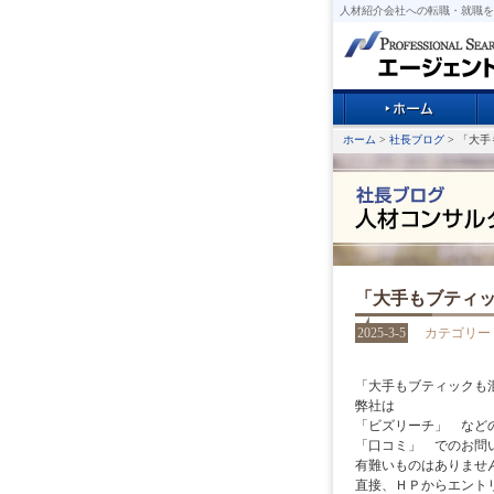
人材紹介会社への転職・就職を
ホーム
>
社長ブログ
> 「大
「大手もブティ
2025-3-5
カテゴリー
「大手もブティックも
弊社は
「ビズリーチ」 など
「口コミ」 でのお問
有難いものはありませ
直接、ＨＰからエント