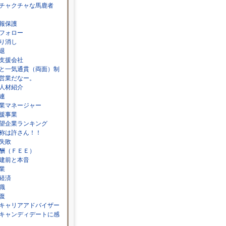
チャクチャな馬鹿者
報保護
フォロー
り消し
退
」
支援会社
と一気通貫（両面）制
営業だなー。
人材紹介
連
業マネージャー
援事業
望企業ランキング
称は許さん！！
失敗
酬（ＦＥＥ）
建前と本音
業
経済
職
復
キャリアアドバイザー
キャンディデートに感