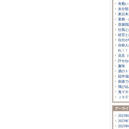
有難い
未分類
東日本
業務・
直腸指
社風と
経営と
自分が
自称人
れ！！
花見（
許せね
趣味
酒のト
鐚件滋
面接で
飛び込
鬼マネ
ＪＡＣ
2025年
2025年
2025年