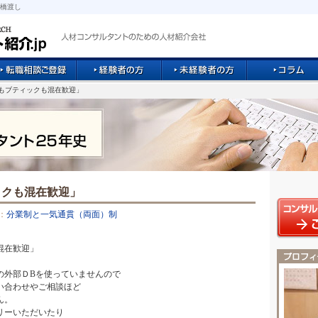
橋渡し
手もブティックも混在歓迎」
ックも混在歓迎」
：
分業制と一気通貫（両面）制
混在歓迎」
の外部ＤBを使っていませんので
い合わせやご相談ほど
ん。
リーいただいたり