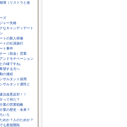
崩壊（リストラと改
ーズ
ジャー失格
クなキャンディデート
ン
ートの新人研修
ートの社員旅行
ート事件
ナー（前金）営業
アンドモチベーション
との縁ですね。
希望する方へ
動の連続
ンサルタント採用
ンサルタント適性と
遣法改悪反対！！
介って何だ？
介業の営業戦略
介業の歴史・未来？
ろいろ
ためか？人のためか？
でも新規開拓