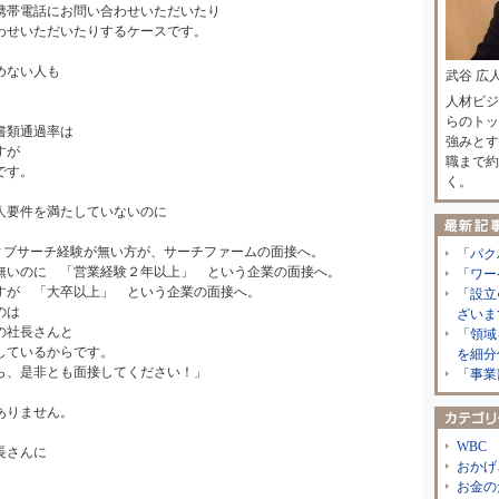
携帯電話にお問い合わせいただいたり
わせいただいたりするケースです。
めない人も
武谷 広
人材ビジ
らのトッ
書類通過率は
強みとす
すが
職まで約
です。
く。
人要件を満たしていないのに
ィブサーチ経験が無い方が、サーチファームの面接へ。
「パク
無いのに 「営業経験２年以上」 という企業の面接へ。
「ワー
すが 「大卒以上」 という企業の面接へ。
「設立
のは
ざいま
の社長さんと
「領域
しているからです。
を細分
ら、是非とも面接してください！」
「事業
ありません。
WBC
長さんに
おかげ
お金の