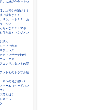
的の人材紹介会社をつ
！
凄い上司や先輩が！！
凄い後輩が！！
、リクルート！！ あ
うござい
くちゃなＴＥＬアポ
を引き出すマネジメン
シ求人
ンティブ制度
リジェンス
クティブサーチ時代
エム・エス
アコンサルタントの基
アントとのトラブル続
ーマンの何が悪い？
ファーム（ヘッドハン
グ）
ス業とは？
トメール
ツ