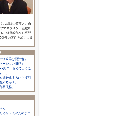
人
ネス経験の蓄積と、自
プマネジメント経験を
る。経営幹部から専門
500件の案件を成功に導
パク企業は要注意」
ケーション日記」
●●周年、おめでとうご
す！」
を細分化するか？役割
化するか？」
部長失格」
さん
ためか？人のためか？