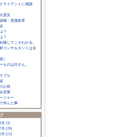
クライアントに感謝
大震災
組織・意識改革
診
は？
は？
転職してこそわかる。
材コンサルタントは去
桜）
ーものは許さん。
ラブル
鐚
の心得
み営業
ージャー
で学んだ事
8月 (3)
7月 (20)
6月 (15)