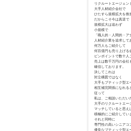
リクルートエージェン
大手人材紹介会社で
ひたすら規模拡大を推
だからこそ今は真逆
規模拡大は追わず
小規模で
「職人的・人間的・ア
人材紹介業を追求して
何万人もご紹介して
何百億円も売り上げる
ピンポイントで数十人
売上は数千万円の会社
確信しております。
決してこれは
対立構図ではなく
大手もブティック型エ
相互補完関係になれる
従って
私は、ご相談いただい
大手のリクルートエー
マッチしていると思え
積極的にご紹介してい
それと同時に
専門性の高いシニアコ
優良なブティック型エ