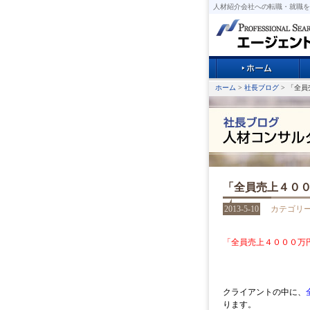
人材紹介会社への転職・就職を
ホーム
>
社長ブログ
> 「全
「全員売上４０
2013-5-10
カテゴリ
「全員売上４０００万
クライアントの中に、
ります。