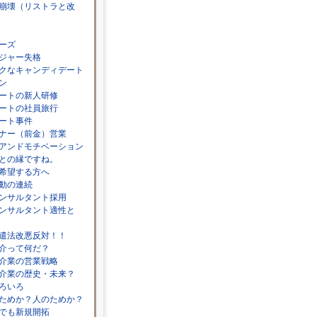
崩壊（リストラと改
ーズ
ジャー失格
クなキャンディデート
ン
ートの新人研修
ートの社員旅行
ート事件
ナー（前金）営業
アンドモチベーション
との縁ですね。
希望する方へ
動の連続
ンサルタント採用
ンサルタント適性と
遣法改悪反対！！
介って何だ？
介業の営業戦略
介業の歴史・未来？
ろいろ
ためか？人のためか？
でも新規開拓