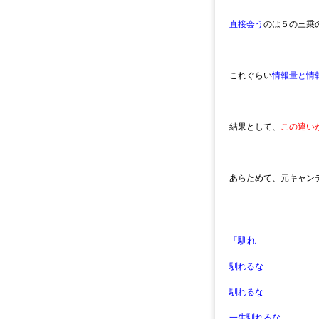
直接会う
のは５の三乗
これぐらい
情報量と情
結果として、
この違い
あらためて、元キャン
馴れ
「
馴れるな
馴れるな
一生馴れるな