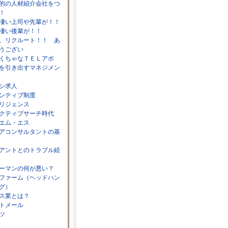
的の人材紹介会社をつ
！
凄い上司や先輩が！！
凄い後輩が！！
、リクルート！！ あ
うござい
くちゃなＴＥＬアポ
を引き出すマネジメン
シ求人
ンティブ制度
リジェンス
クティブサーチ時代
エム・エス
アコンサルタントの基
アントとのトラブル続
ーマンの何が悪い？
ファーム（ヘッドハン
グ）
ス業とは？
トメール
ツ