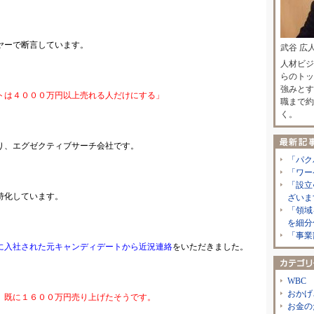
ヤーで断言しています。
武谷 広
人材ビジ
らのトッ
強みとす
トは４０００万円以上売れる人だけにする」
職まで約
く。
り、エグゼクティブサーチ会社です。
「パク
「ワー
「設立
特化しています。
ざいま
「領域
を細分
「事業
に入社された元キャンディデートから近況連絡
をいただきました。
WBC
おかげ
、既に１６００万円売り上げたそうです。
お金の