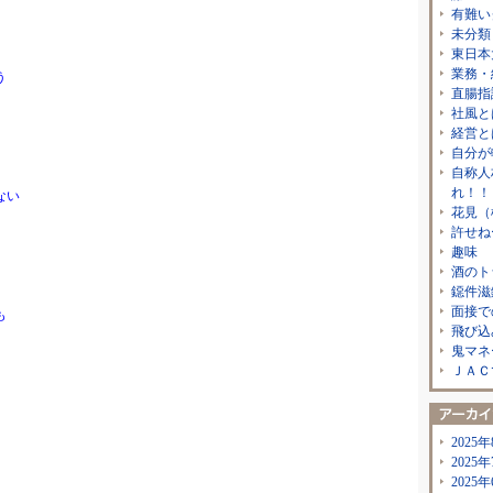
有難い
未分類
東日本
業務・
う
直腸指
社風と
経営と
自分が
自称人
れ！！
ない
花見（
許せね
趣味
酒のト
鐚件滋
面接で
も
飛び込
鬼マネ
ＪＡＣ
2025年
2025年
2025年