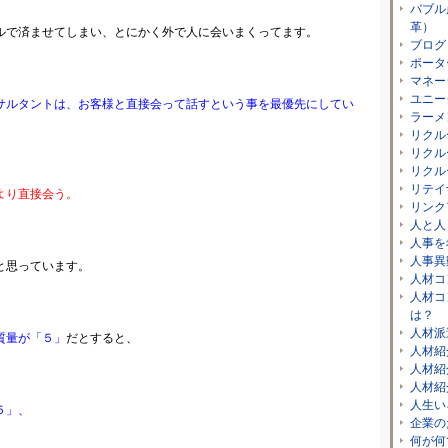
バブル
革）
ルで済ませてしまい、とにかく外で人に会いまくってます。
ブログ
ポータ
マネー
ユニー
サルタントは、お客様と直接会って話すという事を最優先にしてい
ラーメ
リクル
リクル
リクル
リテイ
より直接会う。
リンク
人と人
人事を
人事異
と思っています。
人材コ
人材コ
は？
人材派
質量が「５」
だとすると、
人材紹
人材紹
人材紹
人生い
５」、
企業の
何が何