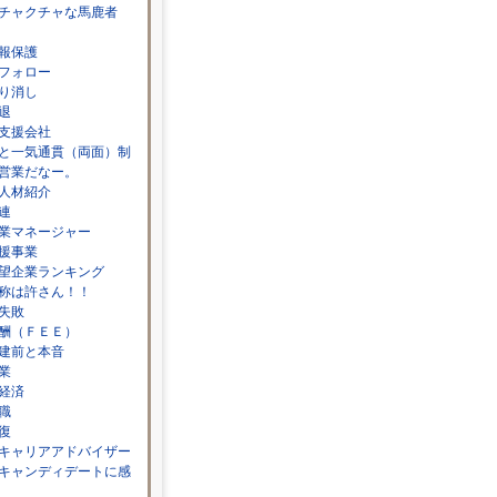
チャクチャな馬鹿者
報保護
フォロー
り消し
退
支援会社
と一気通貫（両面）制
営業だなー。
人材紹介
連
業マネージャー
援事業
望企業ランキング
称は許さん！！
失敗
酬（ＦＥＥ）
建前と本音
業
経済
職
復
キャリアアドバイザー
キャンディデートに感