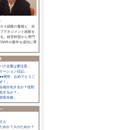
人
ネス経験の蓄積と、自
プマネジメント経験を
る。経営幹部から専門
500件の案件を成功に導
パク企業は要注意」
ケーション日記」
●●周年、おめでとうご
す！」
を細分化するか？役割
化するか？」
部長失格」
さん
ためか？人のためか？