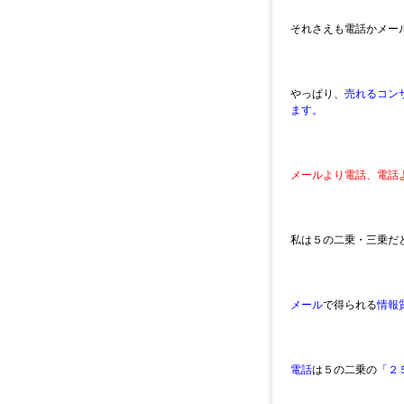
それさえも電話かメー
やっぱり、
売れるコン
ます。
メールより電話、電話
私は５の二乗・三乗だ
メール
で得られる
情報
電話
は５の二乗の
「２