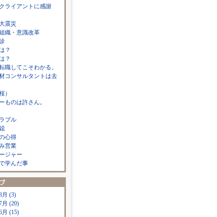
クライアントに感謝
大震災
組織・意識改革
診
は？
は？
転職してこそわかる。
材コンサルタントは去
桜）
ーものは許さん。
ラブル
鐚
の心得
み営業
ージャー
で学んだ事
8月 (3)
7月 (20)
6月 (15)