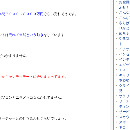
お金目
ぶせ！
こんな
年間７０００～８０００万円
ぐらい売れそうです。
こんな
さらば
りがと
めちゃ
ントは
売れて当然という動き
をしています。
やる気
ト
イチオ
インセ
どつかまりません。
インテ
エグゼ
エス・
キャリ
ンかキャンディデートに会いまくってます。
本姿勢
クライ
発
サラリ
パソコンとニラメッコなんかしてません。
サーチ
ティン
サービ
スカウ
サーチャーとの打ち合わせぐらいでしょう。
スポー
ネコ