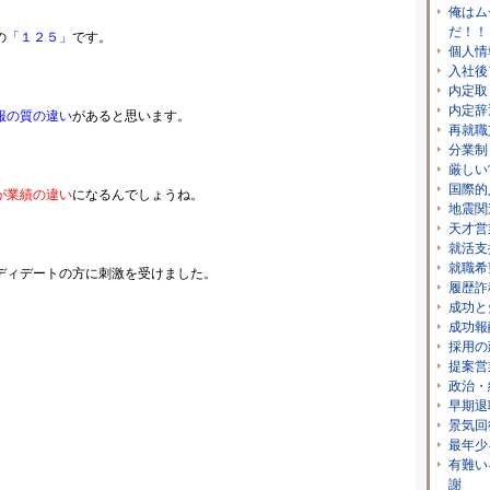
俺はム
だ！！
の
「１２５」
です。
個人情
入社後
内定取
内定辞
報の質の違い
があると思います。
再就職
分業制
厳しい
国際的
が業績の違い
になるんでしょうね。
地震関
天才営
就活支
就職希
ディデートの方に刺激を受けました。
履歴詐
成功と
成功報
採用の
提案営
政治・
早期退
景気回
最年少
有難い
謝