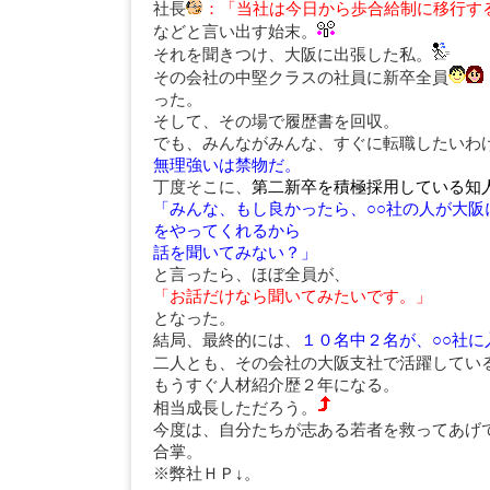
社長
：「当社は今日から歩合給制に移行す
などと言い出す始末。
それを聞きつけ、大阪に出張した私。
その会社の中堅クラスの社員に新卒全員
った。
そして、その場で履歴書を回収。
でも、みんながみんな、すぐに転職したいわ
無理強いは禁物だ。
丁度そこに、
第二新卒を積極採用している知
「みんな、もし良かったら、○○社の人が大阪
をやってくれるから
話を聞いてみない？」
と言ったら、ほぼ全員が、
「お話だけなら聞いてみたいです。」
となった。
結局、最終的には、
１０名中２名が、○○社に
二人とも、その会社の大阪支社で活躍してい
もうすぐ人材紹介歴２年になる。
相当成長しただろう。
今度は、自分たちが志ある若者を救ってあげ
合掌。
※弊社ＨＰ↓。