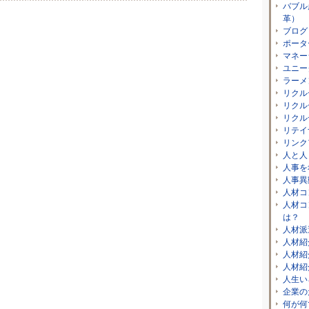
バブル
革）
ブログ
ポータ
マネー
ユニー
ラーメ
リクル
リクル
リクル
リテイ
リンク
人と人
人事を
人事異
人材コ
人材コ
は？
人材派
人材紹
人材紹
人材紹
人生い
企業の
何が何