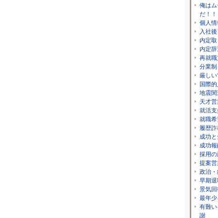
俺はム
だ！！
個人情
入社後
内定取
内定辞
再就職
分業制
厳しい
国際的
地震関
天才営
就活支
就職希
履歴詐
成功と
成功報
採用の
提案営
政治・
早期退
景気回
最年少
有難い
謝