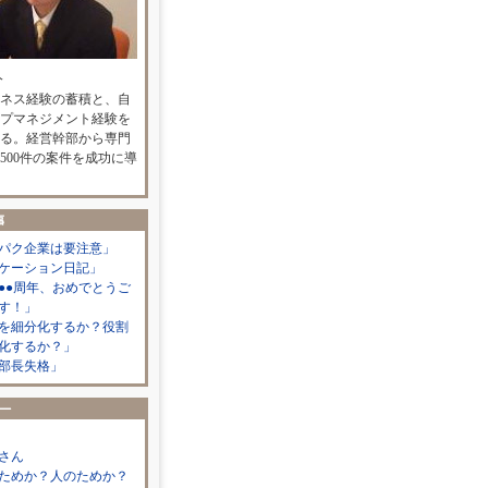
人
ネス経験の蓄積と、自
プマネジメント経験を
る。経営幹部から専門
500件の案件を成功に導
パク企業は要注意」
ケーション日記」
●●周年、おめでとうご
す！」
を細分化するか？役割
化するか？」
部長失格」
さん
ためか？人のためか？