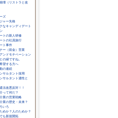
崩壊（リストラと改
ーズ
ジャー失格
クなキャンディデート
ン
ートの新人研修
ートの社員旅行
ート事件
ナー（前金）営業
アンドモチベーション
との縁ですね。
希望する方へ
動の連続
ンサルタント採用
ンサルタント適性と
遣法改悪反対！！
介って何だ？
介業の営業戦略
介業の歴史・未来？
ろいろ
ためか？人のためか？
でも新規開拓