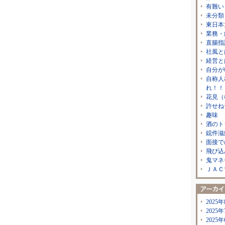
有難い
未分類
東日本
業務・
直腸指
社風と
経営と
自分が
自称人
れ！！
花見（
許せね
趣味
酒のト
鐚件滋
面接で
飛び込
鬼マネ
ＪＡＣ
2025年
2025年
2025年