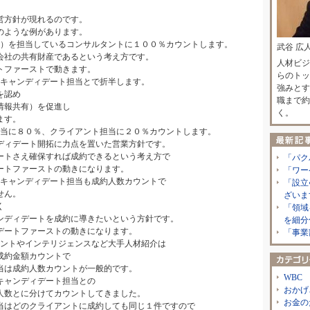
営方針が現れるのです。
のような例があります。
業）を担当しているコンサルタントに１００％カウントします。
武谷 広
会社の共有財産であるという考え方です。
人材ビジ
トファーストで動きます。
らのトッ
とキャンディデート担当とで折半します。
強みとす
を認め
職まで約
情報共有）を促進し
く。
ます。
担当に８０％、クライアント担当に２０％カウントします。
ディデート開拓に力点を置いた営業方針です。
ートさえ確保すれば成約できるという考え方で
「パク
ートファーストの動きになります。
「ワー
もキャンディデート担当も成約人数カウントで
「設立
せん。
ざいま
く
「領域
ンディデートを成約に導きたいという方針です。
を細分
デートファーストの動きになります。
「事業
ェントやインテリジェンスなど大手人材紹介は
成約金額カウントで
は成約人数カウントが一般的です。
WBC
キャンディデート担当との
おかげ
人数とに分けてカウントしてきました。
お金の
当はどのクライアントに成約しても同じ１件ですので