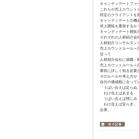
キャンディデートファ
これらが売上カウント
特定のクライアントを
キャンディデートの機
求人開拓を重視するか
キャンディデート開拓
それぞれの人材紹介会
人材紹介コンサルタン
売上カウントルール＝
従って
人材紹介会社に就職・
売上カウントルール＝
事前に詳しく知る必要
そのルールや考え方が
自分の価値観に合って
「うばい合えば足ら
わけ合えばあまる
うばい合えば憎し
わけ合
合掌。