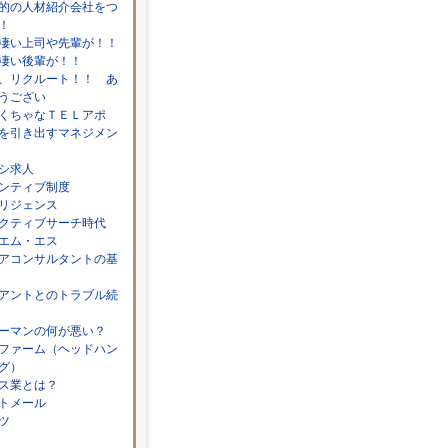
的の人材紹介会社をつ
！
凄い上司や先輩が！！
凄い後輩が！！
、リクルート！！ あ
うござい
くちゃなＴＥＬアポ
を引き出すマネジメン
シ求人
ンティブ制度
リジェンス
クティブサーチ時代
エム・エス
アコンサルタントの基
アントとのトラブル続
ーマンの何が悪い？
ファーム（ヘッドハン
グ）
ス業とは？
トメール
ツ