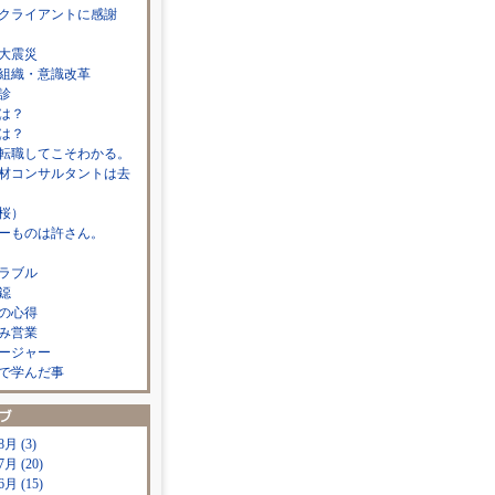
クライアントに感謝
大震災
組織・意識改革
診
は？
は？
転職してこそわかる。
材コンサルタントは去
桜）
ーものは許さん。
ラブル
鐚
の心得
み営業
ージャー
で学んだ事
8月 (3)
7月 (20)
6月 (15)