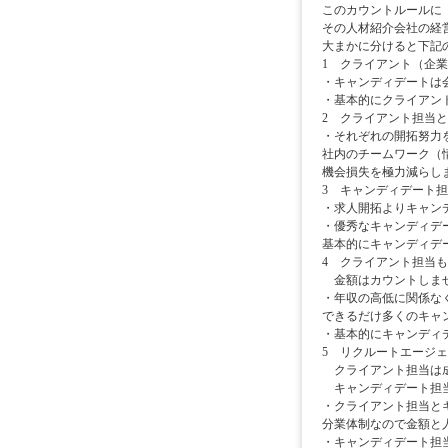
このカウントルールに
その人材紹介会社の経
大まかに分けると下記
1 クライアント（企
・キャンディデートは
・基本的にクライアン
2 クライアント担当
・それぞれの開拓努力
社内のチームワーク（
機会損失を極力減らし
3 キャンディデート
・求人開拓よりキャン
・優秀なキャンディデ
基本的にキャンディデ
4 クライアント担当
金額はカウントしま
・年収の高低に関係な
できるだけ多くのキャ
・基本的にキャンディ
5 リクルートエージ
クライアント担当は
キャンディデート担当
・クライアント担当と
分業体制なので金額と
・キャンディデート担