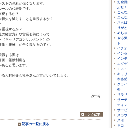
お金目
ーストの色彩が強くなります。
ぶせ！
ルールの代表例です。
こんな
重視するか？
こんな
会損失を減らすことを重視するか？
さらば
？
りがと
を重視するか？
めちゃ
社の経営方針や営業姿勢によって
やる気
ト（キャリアコンサルタント）の
ト
評価・報酬 が全く異なるのです。
イチオ
インセ
転職する際は
インテ
評価・報酬制度を
エグゼ
があると思います。
エス・
キャリ
いる人材紹介会社を選んだ方がいいでしょう。
本姿勢
ぬ
クライ
発
み
サラリ
えば安らぎ」 みつを
サーチ
ティン
サービ
スカウ
スポー
記事の一覧に戻る
ネコ