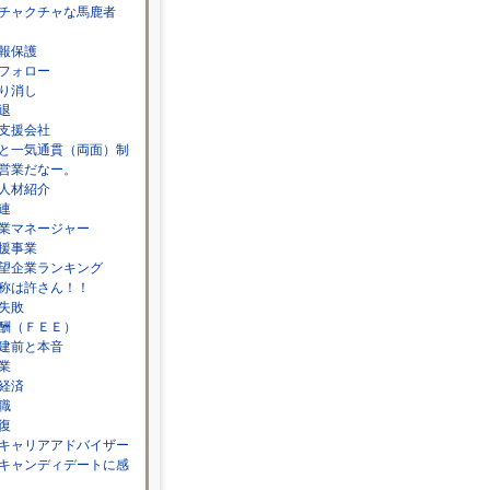
チャクチャな馬鹿者
報保護
フォロー
り消し
退
支援会社
と一気通貫（両面）制
営業だなー。
人材紹介
連
業マネージャー
援事業
望企業ランキング
称は許さん！！
失敗
酬（ＦＥＥ）
建前と本音
業
経済
職
復
キャリアアドバイザー
キャンディデートに感