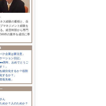
人
ネス経験の蓄積と、自
プマネジメント経験を
る。経営幹部から専門
500件の案件を成功に導
パク企業は要注意」
ケーション日記」
●●周年、おめでとうご
す！」
を細分化するか？役割
化するか？」
部長失格」
さん
ためか？人のためか？