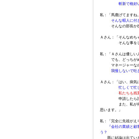
斬新で格好
私：「馬鹿げてますね
そんな暇人に付
そんなの部長か役員
Ａさん：「そんなめち
そんな事をしたら
私：「Ａさんは優しい
でも、どっちがめ
マネージャーなのか
我慢しないで吐
Ａさん：「はい、病気
忙しくて忙
私たちも残業規制
申請したら評価
また、私が何か言っ
思います。」
私：「完全に先祖がえ
『会社の業績と顧
う？
既に結論は出てい