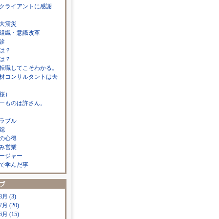
クライアントに感謝
大震災
組織・意識改革
診
は？
は？
転職してこそわかる。
材コンサルタントは去
桜）
ーものは許さん。
ラブル
鐚
の心得
み営業
ージャー
で学んだ事
8月 (3)
7月 (20)
6月 (15)