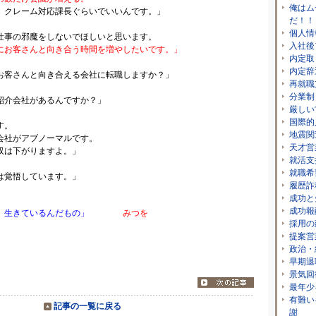
俺はム
レーム対応課長ぐらいでいいんです。」
だ！！
個人情
仕事の邪魔をしないでほしいと思います。
入社後
にお客さんと向き合う時間を増やしたいです。」
内定取
内定辞
お客さんと向き合える会社に転職しますか？」
再就職
分業制
紹介会社があるんですか？」
厳しい
国際的
す。
地震関
がアブノーマルです。
天才営
は下がりますよ。」
就活支
就職希
は覚悟しています。」
履歴詐
成功と
成功報
 生きているんだもの」
みつを
採用の
提案営
政治・
早期退
景気回
最年少
有難い
記事の一覧に戻る
謝