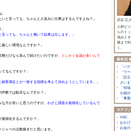
。
ね。
と言っても、ちゃんと人並みに仕事はするんですよね？」
武谷 広
人材ビジ
す。
らのトッ
と言っても、ちゃんと働いて結果は出します。」
強みとす
職まで約
に厳しい環境なんですか？」
く。
実務だけなら喜んで続けたいのですが、
とにかく会議が多いんで
「パク
ってるんですか？」
「ワー
「設立
と顧客満足とが一致する指標を考えて決めようとしています。」
ざいま
「領域
約件数では駄目なんですか？」
を細分
「事業
ルな方が良いと思うのですが、
わざと課題を複雑化しているんで
WBC
ざ複雑化するんですか？」
おかげ
お金の
ージャーの点数稼ぎだと思います。