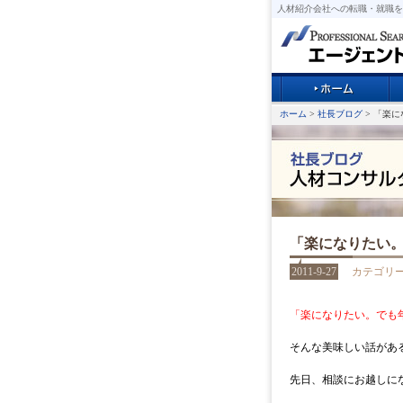
人材紹介会社への転職・就職を
ホーム
>
社長ブログ
> 「楽
「楽になりたい
2011-9-27
カテゴリ
「楽になりたい。でも
そんな美味しい話があ
先日、相談にお越しに