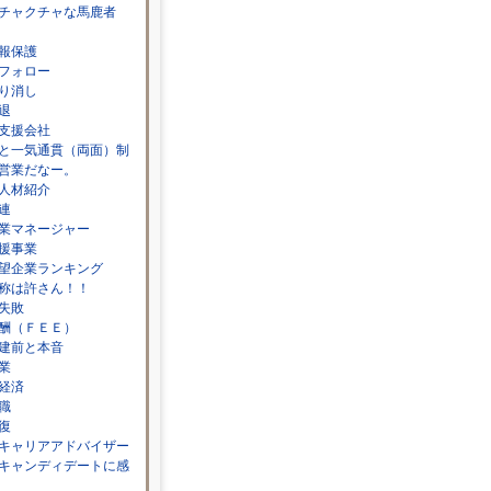
チャクチャな馬鹿者
報保護
フォロー
り消し
退
支援会社
と一気通貫（両面）制
営業だなー。
人材紹介
連
業マネージャー
援事業
望企業ランキング
称は許さん！！
失敗
酬（ＦＥＥ）
建前と本音
業
経済
職
復
キャリアアドバイザー
キャンディデートに感