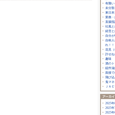
有難い
未分類
東日本
業務・
直腸指
社風と
経営と
自分が
自称人
れ！！
花見（
許せね
趣味
酒のト
鐚件滋
面接で
飛び込
鬼マネ
ＪＡＣ
2025年
2025年
2025年