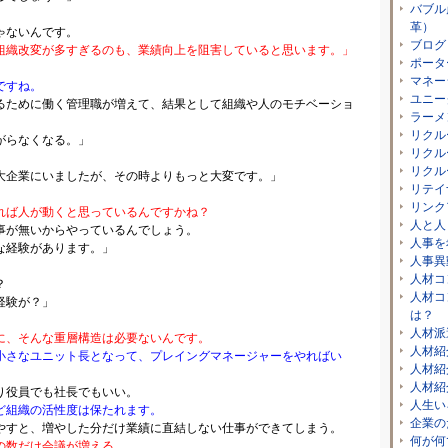
バブル
革）
ゃないんです。
ブログ
組織改変が多すぎるのも、業績向上を阻害していると思います。」
ポータ
マネー
ですね。
ユニー
めに働く管理職が増えて、結果として組織や人のモチベーショ
ラーメ
リクル
らなくなる。」
リクル
リクル
大企業にいましたが、その時よりもっと大変です。」
リテイ
リンク
れば人が動くと思っているんですかね？
人と人
無いからやっているんでしょう。
人事を
経験があります。」
人事異
人材コ
？
人材コ
が？」
は？
人材派
に、そんな重層構造は必要ないんです。
人材紹
小さなユニット長となって、プレイングマネージャーをやればい
人材紹
人材紹
員でも社長でもいい。
人生い
ど組織の活性度は保たれます。
企業の
と、増やした分だけ業績に直結しない仕事ができてしまう。
何が何
の数だけ会議が増える。