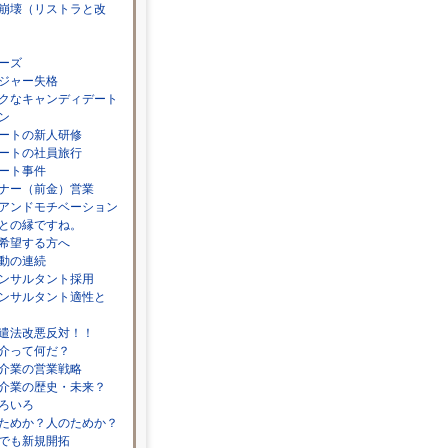
崩壊（リストラと改
ーズ
ジャー失格
クなキャンディデート
ン
ートの新人研修
ートの社員旅行
ート事件
ナー（前金）営業
アンドモチベーション
との縁ですね。
希望する方へ
動の連続
ンサルタント採用
ンサルタント適性と
遣法改悪反対！！
介って何だ？
介業の営業戦略
介業の歴史・未来？
ろいろ
ためか？人のためか？
でも新規開拓