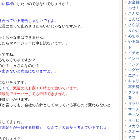
お金目
いい指標
にしたいのではないでしょうか？」
ぶせ！
こんな
。
こんな
き合っている場合じゃないですよ。
さらば
に言って止めさせたらいいじゃないですか？」
りがと
めちゃ
ゃくちゃな事はできません。
やる気
マネージャーに申し訳ないです。」
ト
イチオ
人ですね。
インセ
ちゃくちゃですか？
インテ
？ Ａさんなのか？
エグゼ
き出さないと病気になりますよ。」
エス・
キャリ
になりそうです。
本姿勢
しくて、
派遣の人も夜１０時まで働いています。
クライ
でオーバーしても申請できません。
発
が下がります。
サラリ
ても、会社の方針としてやっている事なので変わらないと
サーチ
ティン
サービ
りしてますね。
スカウ
客満足とが一致する指標』 なんて、大昔から考えているでしょ
スポー
ネコ
るでしょう？」