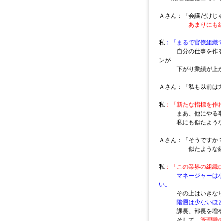
Ａさん：「会議だけじ
あまりにも
私
：「まるで官僚組織
自分の仕事を作るた
ンが
下がり業績が上が
Ａさん：「私も以前は
私
：「新たな指標を作
まあ、他にやる事が
私にも似たような
Ａさん：「そうですか
似たような経験
私
：「この業界の組織
マネージャーは
い。
その上はいきなり役
階層は少ないほ
課長、部長を増やす
そして、
管理職