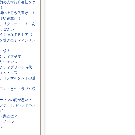
的の人材紹介会社をつ
！
凄い上司や先輩が！！
凄い後輩が！！
、リクルート！！ あ
うござい
くちゃなＴＥＬアポ
を引き出すマネジメン
シ求人
ンティブ制度
リジェンス
クティブサーチ時代
エム・エス
アコンサルタントの基
アントとのトラブル続
ーマンの何が悪い？
ファーム（ヘッドハン
グ）
ス業とは？
トメール
ツ