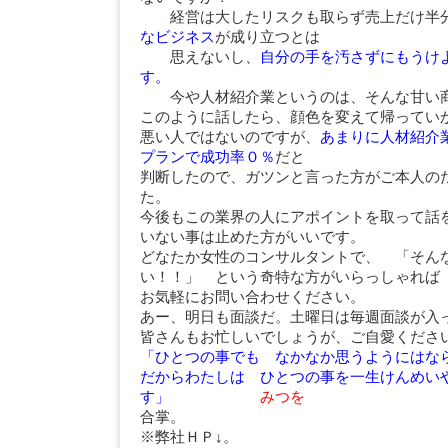
経営は大したリスクも取らず売上だけ半分
なビジネス
が成り立つとは
思えないし、
自分の手を汚さずにもうけ
す。
今や人材紹介業というのは、そんな甘い商
このように話したら、顔色を変えて帰ってい
悪い人ではないのですが、
あまりに人材紹介
プランで成功率０％
だと
判断したので、ガツンと言った方がご本人の
た。
今後もこの業界の人にアポイントを取って話
いない事は止めた方がいいです。
どなたか女性のコンサルタントで、 「そん
い！！」 という奇特な方がいらっしゃれば
お気軽にお問い合わせください。
あー、明日も面談だ。土曜日は毎週面談が入
皆さんもお忙しいでしょうが、ご自愛くださ
「ひとつの事でも なかなか思うようには
だからわたしは ひとつの事を一生けんめい
す」
みつを
合掌。
※弊社ＨＰ↓。