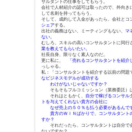
サルタントの仕事をしてもらう。
会社で人材紹介の認可は取ったので、外向き
して名刺を持ってもらう。
そして、成約して入金があったら、会社とコ
シェア
する。
出社の義務はない、ミーティングもない、
マ
ない。
むしろ、スキルの高いコンサルタントに同行
業を教えてもらいたい。
社長自身、限りなく素人なのだ。
更に私に、
「売れるコンサルタントを紹
っしゃる。
私：「コンサルタントを紹介する以前の問題
なビジネスモデルが成功する
わけがないじゃないですか？
そもそもフルコミッション（業務委託）は
それはともかく、
自分で稼げるコンサル
トを与えてくれない貴方の会社に
なぜ売上の５０％も払う必要があるんで
貴方のＷＩＮばかりで、コンサルタント
すか？
それだったら、コンサルタントは自分で会
ないですか？