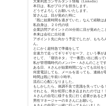
大東利恵コンサルタント情報（Linkedin）
本日は、私がブログを担当します。
どうぞよろしくお願いいたします。
皆さんは、目が覚めた時に
「既に始業時間を過ぎていた」なんて経験は
私自身は、２０代の頃
企業訪問アポイントの30分前に目が覚めたこ
本来は会社に出社後
アポイント先に向かう予定でしたが、もちろ
ん。
とにかく超特急で準備をして
全速力で走ってギリギリセーフ、という事が
そして、「寝坊ネタ」 で一番思い出に残って
私が管理職時代のメンバー・Aさんのことで
ある日、Ａさんが始業時間になっても出社を
何度電話しても、メールを送っても、連絡が
時間は既に午前1０時半。
流石に心配になりました。
もしかしたら、体調不良で意識を失っている
それとも、何か犯罪に巻き込まれたのでは！
Ａさんの自宅に様子を見に行く必要があると
男性マネージャーのＢさんにお願いし
Ａさんの自宅に一緒に行ってもらいました。