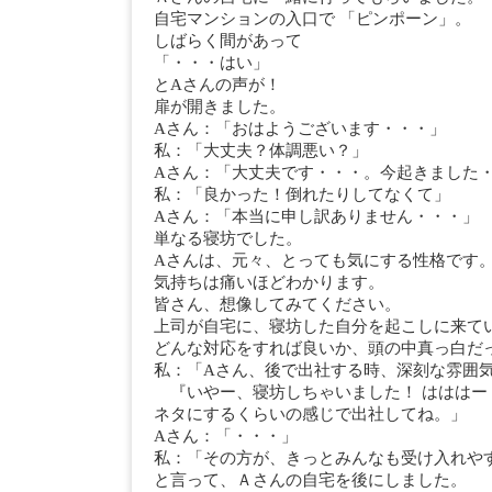
自宅マンションの入口で 「ピンポーン」。
しばらく間があって
「・・・はい」
とAさんの声が！
扉が開きました。
Aさん：「おはようございます・・・」
私：「大丈夫？体調悪い？」
Aさん：「大丈夫です・・・。今起きました
私：「良かった！倒れたりしてなくて」
Aさん：「本当に申し訳ありません・・・」
単なる寝坊でした。
Aさんは、元々、とっても気にする性格です
気持ちは痛いほどわかります。
皆さん、想像してみてください。
上司が自宅に、寝坊した自分を起こしに来て
どんな対応をすれば良いか、頭の中真っ白だ
私：「Aさん、後で出社する時、深刻な雰囲
『いやー、寝坊しちゃいました！ はははー
ネタにするくらいの感じで出社してね。」
Aさん：「・・・」
私：「その方が、きっとみんなも受け入れやす
と言って、Ａさんの自宅を後にしました。